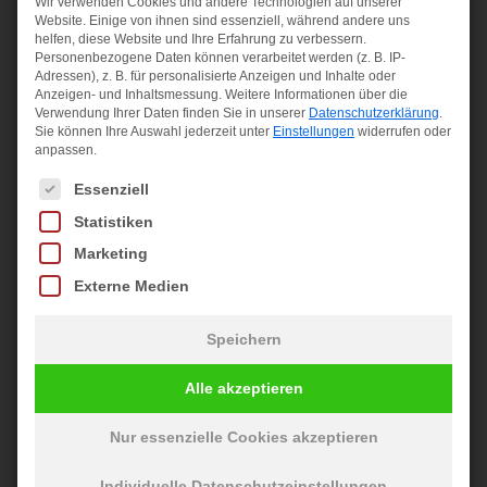
Wir verwenden Cookies und andere Technologien auf unserer
Reparatursets für die Heckscheibenheizung bekommst du
Website. Einige von ihnen sind essenziell, während andere uns
bereits für kleines Geld im Zubehörhandel. Sie eignen sich
helfen, diese Website und Ihre Erfahrung zu verbessern.
vor allem für kleinere Unterbrechungen im Heizdraht. Die
Personenbezogene Daten können verarbeitet werden (z. B. IP-
Adressen), z. B. für personalisierte Anzeigen und Inhalte oder
Anwendung ist meist einfach: Reinigen, auftragen, trocknen
Anzeigen- und Inhaltsmessung.
Weitere Informationen über die
lassen – fertig. Allerdings funktionieren sie nicht bei jedem
Verwendung Ihrer Daten finden Sie in unserer
Datenschutzerklärung
.
Schaden gleich gut. Bei Unsicherheit ist es besser, die
Sie können Ihre Auswahl jederzeit unter
Einstellungen
widerrufen oder
Werkstatt prüfen zu lassen, ob die Reparatur wirklich
anpassen.
erfolgreich war.
Es folgt eine Liste der Service-Gruppen, für die eine Einwilligu
Essenziell
Statistiken
Heckscheibenheizung Reparatur:
Kosten, Aufwand und Versicherung
Marketing
Externe Medien
Wie hoch die Kosten bei einer defekten
Heckscheibenheizung ausfallen, hängt stark vom Schaden
und deinem Fahrzeugmodell ab. Während kleinere
Speichern
Reparaturen günstig zu haben sind, kann ein kompletter
Austausch schnell ins Geld gehen. Auch die Teilkasko-
Alle akzeptieren
Versicherung kann eine Rolle spielen – besonders bei
Schäden durch Steinschlag. Hier findest du alle wichtigen
Nur essenzielle Cookies akzeptieren
Infos dazu.
Individuelle Datenschutzeinstellungen