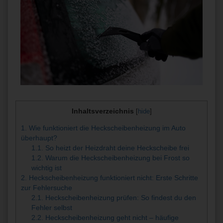
Inhaltsverzeichnis
[
hide
]
1.
Wie funktioniert die Heckscheibenheizung im Auto
überhaupt?
1.1.
So heizt der Heizdraht deine Heckscheibe frei
1.2.
Warum die Heckscheibenheizung bei Frost so
wichtig ist
2.
Heckscheibenheizung funktioniert nicht: Erste Schritte
zur Fehlersuche
2.1.
Heckscheibenheizung prüfen: So findest du den
Fehler selbst
2.2.
Heckscheibenheizung geht nicht – häufige