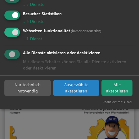
Aktuelle Werkstattbewertungen
↓
5
Dienste
Besucher-Statistiken
Akin Yilmaz
↓
3
Dienste
(
9
)
Webseiten funktionalität
(immer erforderlich)
Alles gut gelaufen !!
↓
1
Dienst
Alle Dienste aktivieren oder deaktivieren
Mit diesem Schalter können Sie alle Dienste aktivieren
<
>
oder deaktivieren.
Autoreparaturen.de - WebBlog
Nur technisch
Ausgewählte
Alle
notwendig
akzeptieren
akzeptieren
Realisiert mit Klaro!