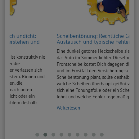
t:
Scheibentönung: Rechtliche Grenzen, Folie vs.
 und
Austausch und typische Fehler
Eine dunkel getönte Heckscheibe sieht gut aus und hält
ktiv nie
das Auto im Sommer kühler. Dieselbe Folie an der
Frontscheibe kostet Dich dagegen die TÜV-Plakette
n sich
und im Ernstfall den Versicherungsschutz. Wer eine
nen und
Scheibentönung plant, sollte deshalb zuerst wissen,
welche Scheiben überhaupt getönt werden dürfen, ob
n
sich eine Tönungsfolie oder ein Scheibenaustausch
in
lohnt und welche Fehler regelmäßig ...
alb
Weiterlesen