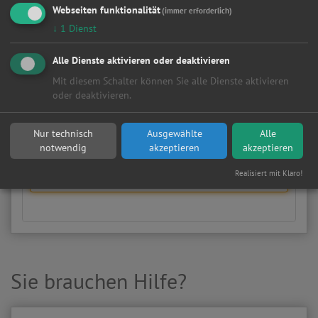
Hier können Sie kostenlos Werkstattangebote einholen!
Webseiten funktionalität
(immer erforderlich)
↓
1
Dienst
Manuell
HSN/TSN
Alle Dienste aktivieren oder deaktivieren
Wählen Sie Hersteller und Modell Ihres Fahrzeugs aus
Mit diesem Schalter können Sie alle Dienste aktivieren
den folgenden Listen aus.
oder deaktivieren.
Fahrzeugtyp:
Nur technisch
Ausgewählte
Alle
notwendig
akzeptieren
akzeptieren
Hersteller:
Realisiert mit Klaro!
Sie brauchen Hilfe?