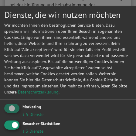
bei der Einführung und Feinabstimmung der
Fließbandproduktion in der Autoindustrie. Mit dem Modell T
Dienste, die wir nutzen möchten
„
Tin Lizzy
“ war Ford mit rund 15 Millionen produzierten
Fahrzeugen seit 1927 das meist verkaufte Auto der Welt,
Wir möchten Ihnen den bestmöglichen Service bieten. Dazu
wurde dann aber im Jahr 1972 vom VW Käfer abgelöst.
speichern wir Informationen über Ihren Besuch in sogenannten
Während Ford seit einigen Jahren nicht mehr der
Cookies. Einige von ihnen sind essentiell, während andere uns
Mutterkonzern von Volvo, Jaguar und Landrover ist, gehören
helfen, diese Webseite und Ihre Erfahrung zu verbessern. Beim
Lincoln und Troller heute noch zum Konzern.
Klick auf "Alle akzeptieren" wird für sie ebenfalls ein Profil erstellt
welches dazu verwendet wird für Sie personalisierte und passende
Auch
Ford-Fahrzeuge
müssen gewartet und repariert
Werbung auszuspielen. Bis auf die notwendigen Cookies können
werden. Für Verbraucher stehen hier
Ford-
Sie beim Klick auf "Ausgewählte akzeptieren" zudem selbst
Vertragswerkstätten
, aber auch freie KFZ-Werkstätten zur
bestimmen, welche Cookies gesetzt werden sollen. Weiterhin
Verfügung. Die Preisunterschiede sind hier oft eklatant.
können Sie hier die Datenschutzrichtlinie, die Cookie-Richtlinie
Daher ist ein Werkstatt
Preisvergleich
für Sie als
und das Impressum einsehen.
Um mehr zu erfahren, lesen Sie bitte
Fahrzeughalter immer lohnenswert.
unsere
Datenschutzerklärung
.
In diesem Autohersteller-Lexikon finden zum Thema Ford
noch weitere Informationen über:
Ölwechsel und die Kosten
Marketing
bei Ford
und
Zahnriemenwechsel bei Ford
.
↓
5
Dienste
Besucher-Statistiken
↓
3
Dienste