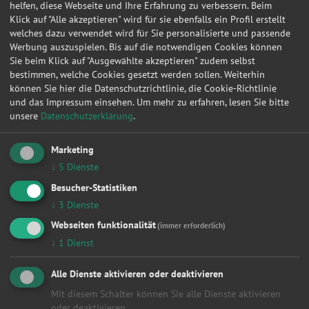
helfen, diese Webseite und Ihre Erfahrung zu verbessern. Beim
Klick auf "Alle akzeptieren" wird für sie ebenfalls ein Profil erstellt
Tipp: Beim Reifenwechsel ist oft auch das
Auswuchten
welches dazu verwendet wird für Sie personalisierte und passende
sinnvoll, um Unwuchten zu vermeiden und den Fahrkomfort
Werbung auszuspielen. Bis auf die notwendigen Cookies können
zu erhalten.
Sie beim Klick auf "Ausgewählte akzeptieren" zudem selbst
bestimmen, welche Cookies gesetzt werden sollen. Weiterhin
Reifenwechsel in der Nähe – welche
können Sie hier die Datenschutzrichtlinie, die Cookie-Richtlinie
Werkstatt passt zu dir?
und das Impressum einsehen.
Um mehr zu erfahren, lesen Sie bitte
unsere
Datenschutzerklärung
.
Du kannst deine Reifen bei vielen
freien Werkstätten
oder
bei großen Ketten wie ATU oder Euromaster montieren
Marketing
lassen. Freie Werkstätten bieten oft günstigere Preise und
flexiblere Termine. Große Ketten haben dagegen häufig
↓
5
Dienste
Online-Buchungssysteme mit Festpreis.
Besucher-Statistiken
↓
3
Dienste
Wann solltest du Reifen wechseln
lassen?
Webseiten funktionalität
(immer erforderlich)
↓
1
Dienst
Die Faustregel lautet: „O bis O“ – also von Ostern bis Oktober
mit Sommerreifen fahren. Spätestens bei Temperaturen
Alle Dienste aktivieren oder deaktivieren
unter 7 °C sollten Winterreifen montiert werden. Achte auch
auf Profiltiefe und Reifenzustand – und lass bei jeder
Mit diesem Schalter können Sie alle Dienste aktivieren
Montage einen Reifencheck durchführen.
oder deaktivieren.