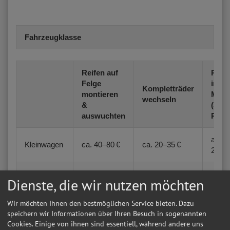
Fahrzeugklasse
Reifen auf
Reif
Felge
inkl.
Kompletträder
montieren
Mont
wechseln
&
(ab-
auswuchten
Preis
ab ca
Kleinwagen
ca. 40–80 €
ca. 20–35 €
200 €
ab ca
Mittelklasse
ca. 50–90 €
ca. 25–45 €
Dienste, die wir nutzen möchten
250 €
Wir möchten Ihnen den bestmöglichen Service bieten. Dazu
SUV /
ab ca
speichern wir Informationen über Ihren Besuch in sogenannten
ca. 60–100 €
ca. 30–55 €
Transporter
300 €
Cookies. Einige von ihnen sind essentiell, während andere uns