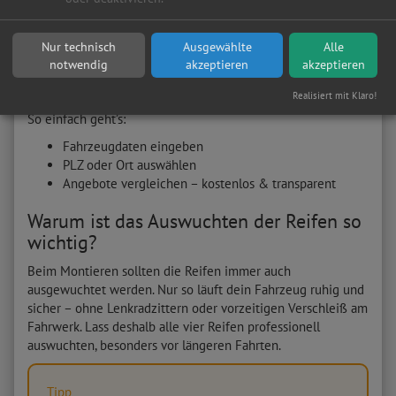
Jetzt Werkstatt für Reifenmontage in deiner Nähe
Nur technisch
Ausgewählte
Alle
finden – unverbindlich vergleichen!
notwendig
akzeptieren
akzeptieren
Realisiert mit Klaro!
So einfach geht’s:
Fahrzeugdaten eingeben
PLZ oder Ort auswählen
Angebote vergleichen – kostenlos & transparent
Warum ist das Auswuchten der Reifen so
wichtig?
Beim Montieren sollten die Reifen immer auch
ausgewuchtet werden. Nur so läuft dein Fahrzeug ruhig und
sicher – ohne Lenkradzittern oder vorzeitigen Verschleiß am
Fahrwerk. Lass deshalb alle vier Reifen professionell
auswuchten, besonders vor längeren Fahrten.
Tipp