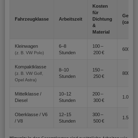
Kosten
für
Gesamt
Fahrzeugklasse
Arbeitszeit
Dichtung
(ca.)
&
Material
Kleinwagen
6–8
100 –
600 – 1
Stunden
200 €
(z. B. VW Polo)
Kompaktklasse
8–10
150 –
800 – 1
(z. B. VW Golf,
Stunden
250 €
Opel Astra)
Mittelklasse /
10–12
200 –
1.000 –
Diesel
Stunden
300 €
Oberklasse / V6
12–15
300 –
1.500 –
/ V8
Stunden
500 €