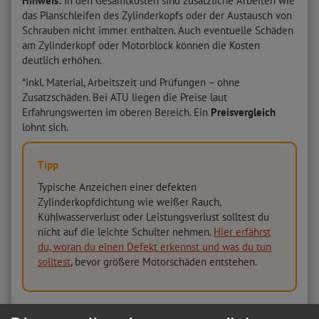
Hinweis:
In den Gesamtkosten sind zusätzliche Arbeiten wie
das Planschleifen des Zylinderkopfs oder der Austausch von
Schrauben nicht immer enthalten. Auch eventuelle Schäden
am Zylinderkopf oder Motorblock können die Kosten
deutlich erhöhen.
*inkl. Material, Arbeitszeit und Prüfungen – ohne
Zusatzschäden. Bei ATU liegen die Preise laut
Erfahrungswerten im oberen Bereich. Ein
Preisvergleich
lohnt sich.
Tipp
Typische Anzeichen einer defekten
Zylinderkopfdichtung wie weißer Rauch,
Kühlwasserverlust oder Leistungsverlust solltest du
nicht auf die leichte Schulter nehmen.
Hier erfährst
du, woran du einen Defekt erkennst und was du tun
solltest
, bevor größere Motorschäden entstehen.
Wie läuft der Wechsel der