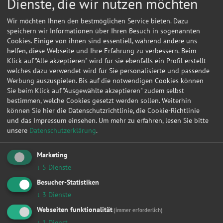
Dienste, die wir nutzen möchten
Zylinderkopfdichtung in der Werkstatt
ab?
Wir möchten Ihnen den bestmöglichen Service bieten. Dazu
speichern wir Informationen über Ihren Besuch in sogenannten
Das
Zylinderkopfdichtung wechseln lassen
ist ein komplexer
Cookies. Einige von ihnen sind essentiell, während andere uns
Eingriff, der in der Werkstatt typischerweise so abläuft:
helfen, diese Webseite und Ihre Erfahrung zu verbessern. Beim
Klick auf "Alle akzeptieren" wird für sie ebenfalls ein Profil erstellt
Motoröl und Kühlflüssigkeit werden abgelassen
welches dazu verwendet wird für Sie personalisierte und passende
Der Zylinderkopf wird demontiert
Werbung auszuspielen. Bis auf die notwendigen Cookies können
Die alte Dichtung wird entfernt, der Kopf
Sie beim Klick auf "Ausgewählte akzeptieren" zudem selbst
geprüft/geplant
bestimmen, welche Cookies gesetzt werden sollen. Weiterhin
Neue Zylinderkopfdichtung und ggf. Kopfschrauben
können Sie hier die Datenschutzrichtlinie, die Cookie-Richtlinie
werden montiert
und das Impressum einsehen.
Um mehr zu erfahren, lesen Sie bitte
Zusammenbau, Öl- und Kühlmittelaustausch
unsere
Datenschutzerklärung
.
Motorlauf & Dichtheit werden geprüft
Marketing
Zylinderkopfdichtung wechseln: Dauer
↓
5
Dienste
Die Dauer beträgt je nach Fahrzeugtyp etwa
1 bis 2
Besucher-Statistiken
Werktage
. Je nach Schadenumfang, Teileverfügbarkeit und
Motorzugänglichkeit kann es auch länger dauern.
↓
3
Dienste
Webseiten funktionalität
(immer erforderlich)
Was beeinflusst die Reparaturkosten ?
↓
1
Dienst