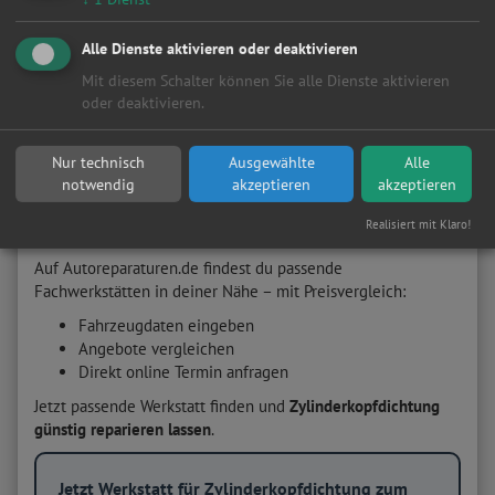
Fahrzeugtyp:
Je komplizierter der Motor, desto höher
die Arbeitskosten
Alle Dienste aktivieren oder deaktivieren
Zusatzarbeiten:
z. B. Zylinderkopf planen, Schrauben
Mit diesem Schalter können Sie alle Dienste aktivieren
tauschen
oder deaktivieren.
Regionale Preisunterschiede
zwischen Werkstätten
Marke/Modell:
z. B. „Zylinderkopfdichtung wechseln
Kosten BMW“, „Opel Meriva“ oder „Fiat Ducato“
Nur technisch
Ausgewählte
Alle
notwendig
akzeptieren
akzeptieren
Jetzt Werkstatt finden und
Realisiert mit Klaro!
Zylinderkopfdichtung wechseln lassen
Auf Autoreparaturen.de findest du passende
Fachwerkstätten in deiner Nähe – mit Preisvergleich:
Fahrzeugdaten eingeben
Angebote vergleichen
Direkt online Termin anfragen
Jetzt passende Werkstatt finden und
Zylinderkopfdichtung
günstig reparieren lassen
.
Jetzt Werkstatt für Zylinderkopfdichtung zum