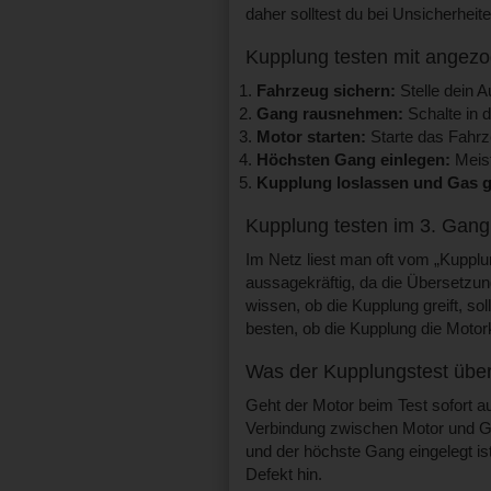
daher solltest du bei Unsicherheit
Kupplung testen mit angez
Fahrzeug sichern:
Stelle dein A
Gang rausnehmen:
Schalte in d
Motor starten:
Starte das Fahrz
Höchsten Gang einlegen:
Meist
Kupplung loslassen und Gas 
Kupplung testen im 3. Gang 
Im Netz liest man oft vom „Kupplun
aussagekräftig, da die Übersetzung 
wissen, ob die Kupplung greift, so
besten, ob die Kupplung die Motork
Was der Kupplungstest übe
Geht der Motor beim Test sofort aus
Verbindung zwischen Motor und Get
und der höchste Gang eingelegt ist,
Defekt hin.