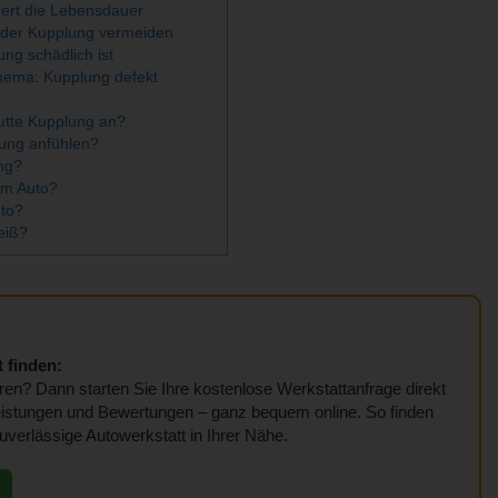
gert die Lebensdauer
 der Kupplung vermeiden
ng schädlich ist
hema: Kupplung defekt
utte Kupplung an?
ung anfühlen?
ng?
im Auto?
uto?
eiß?
 finden:
en? Dann starten Sie Ihre kostenlose Werkstattanfrage direkt
Leistungen und Bewertungen – ganz bequem online. So finden
uverlässige Autowerkstatt in Ihrer Nähe.