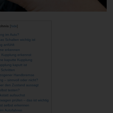
chnis
[
hide
]
ng im Auto?
s Schalten wichtig ist
g anfühlt
me erkennen
e Kupplung erkennst
ine kaputte Kupplung
pplung kaputt ist
 Schritten
ezogener Handbremse
g – sinnvoll oder nicht?
er den Zustand aussagt
lbst testen?
statt aufsuchst
agen prüfen – das ist wichtig
st selbst erkennen
im Autofahren