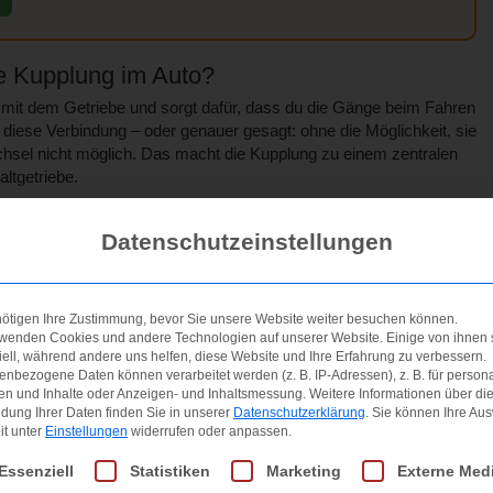
e Kupplung im Auto?
 mit dem Getriebe und sorgt dafür, dass du die Gänge beim Fahren
iese Verbindung – oder genauer gesagt: ohne die Möglichkeit, sie
chsel nicht möglich. Das macht die Kupplung zu einem zentralen
ltgetriebe.
Schalten wichtig ist
Datenschutzeinstellungen
d die Verbindung zwischen Motor und Getriebe kurz getrennt. Das
triebe beschädigt werden, wenn du den Gang wechselst. Lässt du
Verbindung wiederhergestellt, und die Kraft des Motors gelangt auf
nötigen Ihre Zustimmung, bevor Sie unsere Website weiter besuchen können.
kann diesen Ablauf stören – was du beim Schalten sofort merkst.
rwenden Cookies und andere Technologien auf unserer Website. Einige von ihnen 
 Kupplung anfühlt
ell, während andere uns helfen, diese Website und Ihre Erfahrung zu verbessern.
nbezogene Daten können verarbeitet werden (z. B. IP-Adressen), z. B. für persona
st sich gleichmäßig und ohne großen Widerstand durchtreten. Du
en und Inhalte oder Anzeigen- und Inhaltsmessung.
Weitere Informationen über di
sche hören und keine Ruckler spüren. Auch der Schleifpunkt –
dung Ihrer Daten finden Sie in unserer
Datenschutzerklärung
.
Sie können Ihre Au
it unter
Einstellungen
widerrufen oder anpassen.
beim Anfahren langsam losrollt – sollte klar spürbar sein. Wenn
g oder ungewohnt hart anfühlt, könnte das ein erstes Anzeichen
gt eine Liste der Service-Gruppen, für die eine Einwilligung erteilt 
Essenziell
Statistiken
Marketing
Externe Med