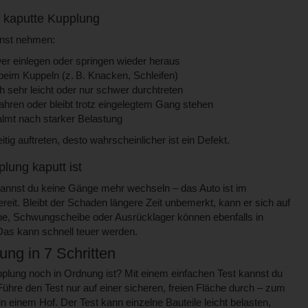
e kaputte Kupplung
rnst nehmen:
er einlegen oder springen wieder heraus
im Kuppeln (z. B. Knacken, Schleifen)
ch sehr leicht oder nur schwer durchtreten
hren oder bleibt trotz eingelegtem Gang stehen
almt nach starker Belastung
ig auftreten, desto wahrscheinlicher ist ein Defekt.
lung kaputt ist
 kannst du keine Gänge mehr wechseln – das Auto ist im
reit. Bleibt der Schaden längere Zeit unbemerkt, kann er sich auf
ebe, Schwungscheibe oder Ausrücklager können ebenfalls in
Das kann schnell teuer werden.
ung in 7 Schritten
plung noch in Ordnung ist? Mit einem einfachen Test kannst du
Führe den Test nur auf einer sicheren, freien Fläche durch – zum
in einem Hof. Der Test kann einzelne Bauteile leicht belasten,