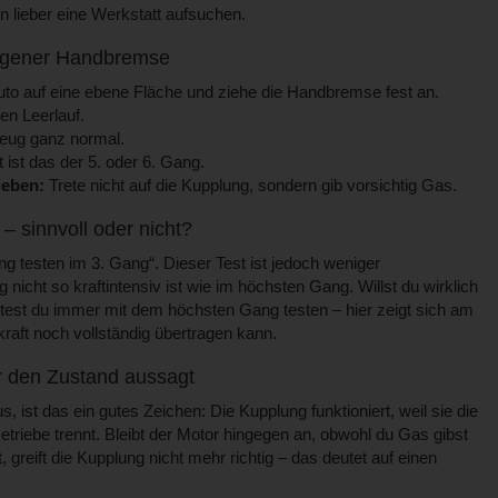
en lieber eine Werkstatt aufsuchen.
ogener Handbremse
uto auf eine ebene Fläche und ziehe die Handbremse fest an.
en Leerlauf.
eug ganz normal.
 ist das der 5. oder 6. Gang.
geben:
Trete nicht auf die Kupplung, sondern gib vorsichtig Gas.
– sinnvoll oder nicht?
g testen im 3. Gang“. Dieser Test ist jedoch weniger
nicht so kraftintensiv ist wie im höchsten Gang. Willst du wirklich
lltest du immer mit dem höchsten Gang testen – hier zeigt sich am
raft noch vollständig übertragen kann.
r den Zustand aussagt
, ist das ein gutes Zeichen: Die Kupplung funktioniert, weil sie die
riebe trennt. Bleibt der Motor hingegen an, obwohl du Gas gibst
 greift die Kupplung nicht mehr richtig – das deutet auf einen