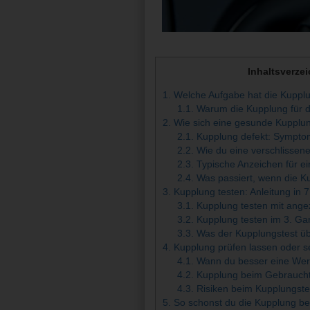
Inhaltsverzei
1.
Welche Aufgabe hat die Kupplu
1.1.
Warum die Kupplung für da
2.
Wie sich eine gesunde Kupplun
2.1.
Kupplung defekt: Sympto
2.2.
Wie du eine verschlissen
2.3.
Typische Anzeichen für e
2.4.
Was passiert, wenn die Ku
3.
Kupplung testen: Anleitung in 7
3.1.
Kupplung testen mit ang
3.2.
Kupplung testen im 3. Gan
3.3.
Was der Kupplungstest üb
4.
Kupplung prüfen lassen oder se
4.1.
Wann du besser eine Werk
4.2.
Kupplung beim Gebrauchtw
4.3.
Risiken beim Kupplungste
5.
So schonst du die Kupplung be