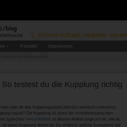
stattsuche
SERVICE HOTLINE: +49 (0)6301 - 600 299
ien
Kontakt
Impressum
testest du die Kupplung richtig
So testest du die Kupplung richtig
ast oder dir das Kupplungspedal plötzlich komisch vorkommt,
 Kupplung kaputt? Die Kupplung ist eines der meistbeanspruchten
 ein typisches
Verschleißteil
. In diesem Artikel zeige ich dir, wie du
t, ob deine Kupplung defekt ist. Du erfährst, welche Symptome auf