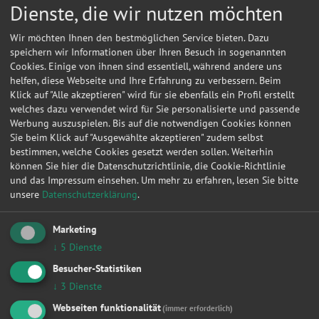
Dienste, die wir nutzen möchten
Bremsen
Fahrwerk & Stoßdämpfer
Wir möchten Ihnen den bestmöglichen Service bieten. Dazu
Getriebe
speichern wir Informationen über Ihren Besuch in sogenannten
HU/AU Benzin
Cookies. Einige von ihnen sind essentiell, während andere uns
HU/AU Diesel
helfen, diese Webseite und Ihre Erfahrung zu verbessern. Beim
Inspektion
Klick auf "Alle akzeptieren" wird für sie ebenfalls ein Profil erstellt
Karosserie
welches dazu verwendet wird für Sie personalisierte und passende
Keilriemen
Werbung auszuspielen. Bis auf die notwendigen Cookies können
Klima / Heizung / Kühler
Sie beim Klick auf "Ausgewählte akzeptieren" zudem selbst
Klimaservice
bestimmen, welche Cookies gesetzt werden sollen. Weiterhin
Kupplung
können Sie hier die Datenschutzrichtlinie, die Cookie-Richtlinie
Lackierung
und das Impressum einsehen.
Um mehr zu erfahren, lesen Sie bitte
Lichtmaschine
unsere
Datenschutzerklärung
.
Ölwechsel
Radlager
Marketing
Radwechsel 4 Räder
↓
5
Dienste
Reifendienstleistung
Reifenwechsel 4 Räder
Besucher-Statistiken
Scheibenservice
↓
3
Dienste
Scheinwerfer
Webseiten funktionalität
(immer erforderlich)
Smart Repair