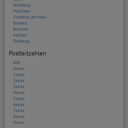
Nürnberg
München
Frankfurt am Main
Bremen
Bochum
Aachen
Duisburg
Postleitzahlen
Alle
0xxxx
1xxxx
2xxxx
3xxxx
4xxxx
5xxxx
6xxxx
7xxxx
8xxxx
9xxxx