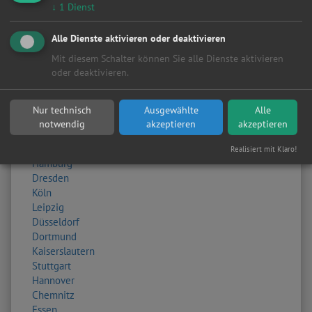
↓
1
Dienst
Sonstige
Turbolader
Wasserpumpe
Alle Dienste aktivieren oder deaktivieren
Zahnriemen / Steuerkette
Mit diesem Schalter können Sie alle Dienste aktivieren
Zylinderkopf
oder deaktivieren.
Zylinderkopfdichtung
Orte
Nur technisch
Ausgewählte
Alle
notwendig
akzeptieren
akzeptieren
Alle
Berlin
Realisiert mit Klaro!
Hamburg
Dresden
Köln
Leipzig
Düsseldorf
Dortmund
Kaiserslautern
Stuttgart
Hannover
Chemnitz
Essen