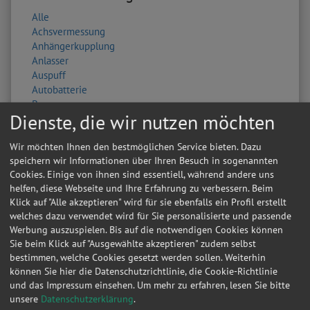
Alle
Achsvermessung
Anhängerkupplung
Anlasser
Auspuff
Autobatterie
Bremsen
Dienste, die wir nutzen möchten
Fahrwerk & Stoßdämpfer
Getriebe
Wir möchten Ihnen den bestmöglichen Service bieten. Dazu
HU/AU Benzin
speichern wir Informationen über Ihren Besuch in sogenannten
HU/AU Diesel
Cookies. Einige von ihnen sind essentiell, während andere uns
Inspektion
helfen, diese Webseite und Ihre Erfahrung zu verbessern. Beim
Karosserie
Klick auf "Alle akzeptieren" wird für sie ebenfalls ein Profil erstellt
Keilriemen
welches dazu verwendet wird für Sie personalisierte und passende
Klima / Heizung / Kühler
Werbung auszuspielen. Bis auf die notwendigen Cookies können
Klimaservice
Sie beim Klick auf "Ausgewählte akzeptieren" zudem selbst
Kupplung
bestimmen, welche Cookies gesetzt werden sollen. Weiterhin
Lackierung
können Sie hier die Datenschutzrichtlinie, die Cookie-Richtlinie
Lichtmaschine
und das Impressum einsehen.
Um mehr zu erfahren, lesen Sie bitte
Ölwechsel
unsere
Datenschutzerklärung
.
Radlager