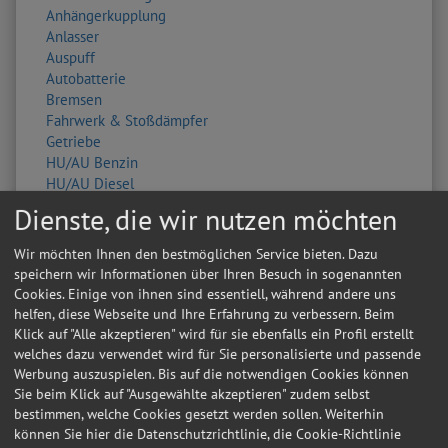
Anhängerkupplung
Anlasser
Auspuff
Autobatterie
Bremsen
Fahrwerk & Stoßdämpfer
Getriebe
HU/AU Benzin
HU/AU Diesel
Inspektion
Dienste, die wir nutzen möchten
Karosserie
Keilriemen
Wir möchten Ihnen den bestmöglichen Service bieten. Dazu
Klima / Heizung / Kühler
speichern wir Informationen über Ihren Besuch in sogenannten
Klimaservice
Cookies. Einige von ihnen sind essentiell, während andere uns
Kupplung
helfen, diese Webseite und Ihre Erfahrung zu verbessern. Beim
Lackierung
Klick auf "Alle akzeptieren" wird für sie ebenfalls ein Profil erstellt
Lichtmaschine
welches dazu verwendet wird für Sie personalisierte und passende
Ölwechsel
Werbung auszuspielen. Bis auf die notwendigen Cookies können
Radlager
Sie beim Klick auf "Ausgewählte akzeptieren" zudem selbst
Radwechsel 4 Räder
bestimmen, welche Cookies gesetzt werden sollen. Weiterhin
können Sie hier die Datenschutzrichtlinie, die Cookie-Richtlinie
Reifendienstleistung