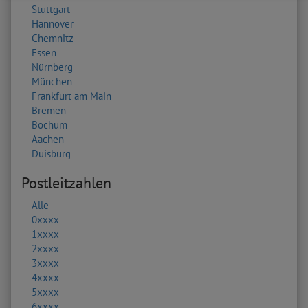
Stuttgart
Hannover
Chemnitz
Essen
Nürnberg
München
Frankfurt am Main
Bremen
Bochum
Aachen
Duisburg
Postleitzahlen
Alle
0xxxx
1xxxx
2xxxx
3xxxx
4xxxx
5xxxx
6xxxx