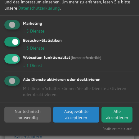
und das Impressum einsehen.
Um mehr zu erfahren, lesen Sie bitte
Reifenwechsel 4 Räder
unsere
Datenschutzerklärung
.
Scheibenservice
Scheinwerfer
Smart Repair
Marketing
Sonstige
↓
5
Dienste
Turbolader
Besucher-Statistiken
Wasserpumpe
↓
3
Dienste
Zahnriemen / Steuerkette
Zylinderkopf
Webseiten funktionalität
(immer erforderlich)
Zylinderkopfdichtung
↓
1
Dienst
Orte
Alle Dienste aktivieren oder deaktivieren
Alle
Mit diesem Schalter können Sie alle Dienste aktivieren
Berlin
oder deaktivieren.
Hamburg
Dresden
Köln
Nur technisch
Ausgewählte
Alle
Leipzig
notwendig
akzeptieren
akzeptieren
Düsseldorf
Realisiert mit Klaro!
Dortmund
Kaiserslautern