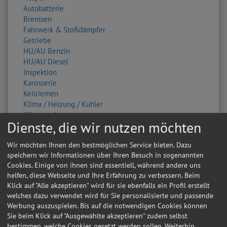
Autobatterie
Bremsen
Fahrwerk & Stoßdämpfer
Getriebe
HU/AU Benzin
HU/AU Diesel
Inspektion
Karosserie
Keilriemen
Klima / Heizung / Kühler
Klimaservice
Dienste, die wir nutzen möchten
Kupplung
Lackierung
Wir möchten Ihnen den bestmöglichen Service bieten. Dazu
Lichtmaschine
speichern wir Informationen über Ihren Besuch in sogenannten
Ölwechsel
Cookies. Einige von ihnen sind essentiell, während andere uns
Radlager
helfen, diese Webseite und Ihre Erfahrung zu verbessern. Beim
Radwechsel 4 Räder
Klick auf "Alle akzeptieren" wird für sie ebenfalls ein Profil erstellt
Reifendienstleistung
welches dazu verwendet wird für Sie personalisierte und passende
Reifenwechsel 4 Räder
Werbung auszuspielen. Bis auf die notwendigen Cookies können
Scheibenservice
Sie beim Klick auf "Ausgewählte akzeptieren" zudem selbst
Scheinwerfer
bestimmen, welche Cookies gesetzt werden sollen. Weiterhin