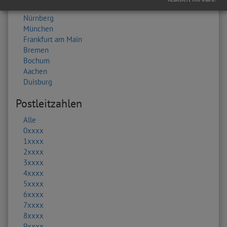
Essen
Nürnberg
München
Frankfurt am Main
Bremen
Bochum
Aachen
Duisburg
Postleitzahlen
Alle
0xxxx
1xxxx
2xxxx
3xxxx
4xxxx
5xxxx
6xxxx
7xxxx
8xxxx
9xxxx