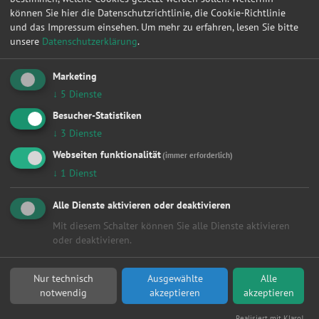
Smart Repair
können Sie hier die Datenschutzrichtlinie, die Cookie-Richtlinie
Sonstige
und das Impressum einsehen.
Um mehr zu erfahren, lesen Sie bitte
Turbolader
unsere
Datenschutzerklärung
.
Wasserpumpe
Zahnriemen / Steuerkette
Marketing
Zylinderkopf
↓
5
Dienste
Zylinderkopfdichtung
Besucher-Statistiken
Orte
↓
3
Dienste
Alle
Webseiten funktionalität
(immer erforderlich)
Berlin
↓
1
Dienst
Hamburg
Dresden
Alle Dienste aktivieren oder deaktivieren
Köln
Leipzig
Mit diesem Schalter können Sie alle Dienste aktivieren
Düsseldorf
oder deaktivieren.
Dortmund
Kaiserslautern
Nur technisch
Ausgewählte
Alle
Stuttgart
notwendig
akzeptieren
akzeptieren
Hannover
Chemnitz
Realisiert mit Klaro!