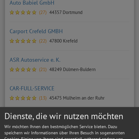
Auto Babiel GmbH
(27)
44357 Dortmund
Carport Crefeld GMBH
(22)
47800 Krefeld
ASR Autoservice e. K.
(21)
48249 Dülmen-Buldern
CAR-FULL-SERVICE
(13)
45475 Mülheim an der Ruhr
Dienste, die wir nutzen möchten
Kfz Meisterbetrieb Helge Richter
(13)
47138 Duisburg
Wir möchten Ihnen den bestmöglichen Service bieten. Dazu
speichern wir Informationen über Ihren Besuch in sogenannten