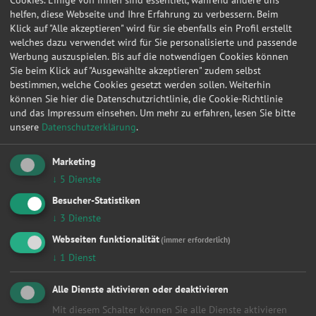
Cookies. Einige von ihnen sind essentiell, während andere uns
helfen, diese Webseite und Ihre Erfahrung zu verbessern. Beim
Klick auf "Alle akzeptieren" wird für sie ebenfalls ein Profil erstellt
1
2
3
4
5
6
»
welches dazu verwendet wird für Sie personalisierte und passende
Werbung auszuspielen. Bis auf die notwendigen Cookies können
Sie beim Klick auf "Ausgewählte akzeptieren" zudem selbst
Werkstattleistungen
bestimmen, welche Cookies gesetzt werden sollen. Weiterhin
können Sie hier die Datenschutzrichtlinie, die Cookie-Richtlinie
Alle
und das Impressum einsehen.
Um mehr zu erfahren, lesen Sie bitte
Achsvermessung
unsere
Datenschutzerklärung
.
Anhängerkupplung
Anlasser
Marketing
Auspuff
↓
5
Dienste
Autobatterie
Bremsen
Besucher-Statistiken
Fahrwerk & Stoßdämpfer
↓
3
Dienste
Getriebe
Webseiten funktionalität
(immer erforderlich)
HU/AU Benzin
↓
1
Dienst
HU/AU Diesel
Inspektion
Karosserie
Alle Dienste aktivieren oder deaktivieren
Keilriemen
Mit diesem Schalter können Sie alle Dienste aktivieren