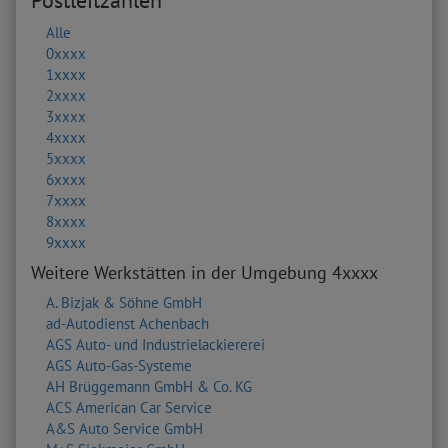
Postleitzahlen
Alle
0xxxx
1xxxx
2xxxx
3xxxx
4xxxx
5xxxx
6xxxx
7xxxx
8xxxx
9xxxx
Weitere Werkstätten in der Umgebung 4xxxx
A. Bizjak & Söhne GmbH
ad-Autodienst Achenbach
AGS Auto- und Industrielackiererei
AGS Auto-Gas-Systeme
AH Brüggemann GmbH & Co. KG
ACS American Car Service
A&S Auto Service GmbH