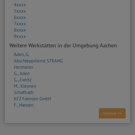
4xxxx
5xxxx
6xxxx
7xxxx
8xxxx
9xxxx
Weitere Werkstätten in der Umgebung Aachen
Aden, G.
Abschleppdienst STRANG
Hermanns
G., Aden
G., Evertz
M., Kleynen
Schaffrath
KFZ Faensen GmbH
F., Hansen
weitere >>