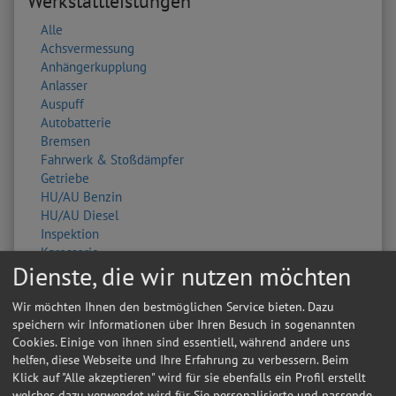
Werkstattleistungen
Alle
Achsvermessung
Anhängerkupplung
Anlasser
Auspuff
Autobatterie
Bremsen
Fahrwerk & Stoßdämpfer
Getriebe
HU/AU Benzin
HU/AU Diesel
Inspektion
Karosserie
Dienste, die wir nutzen möchten
Keilriemen
Klima / Heizung / Kühler
Wir möchten Ihnen den bestmöglichen Service bieten. Dazu
Klimaservice
speichern wir Informationen über Ihren Besuch in sogenannten
Kupplung
Cookies. Einige von ihnen sind essentiell, während andere uns
Lackierung
helfen, diese Webseite und Ihre Erfahrung zu verbessern. Beim
Lichtmaschine
Klick auf "Alle akzeptieren" wird für sie ebenfalls ein Profil erstellt
Ölwechsel
welches dazu verwendet wird für Sie personalisierte und passende