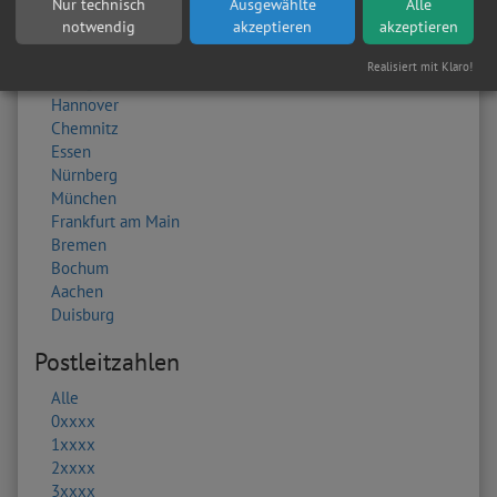
Nur technisch
Ausgewählte
Alle
Düsseldorf
notwendig
akzeptieren
akzeptieren
Dortmund
Kaiserslautern
Realisiert mit Klaro!
Stuttgart
Hannover
Chemnitz
Essen
Nürnberg
München
Frankfurt am Main
Bremen
Bochum
Aachen
Duisburg
Postleitzahlen
Alle
0xxxx
1xxxx
2xxxx
3xxxx