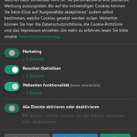
Radlager
Werbung auszuspielen. Bis auf die notwendigen Cookies können
Radwechsel 4 Räder
Sie beim Klick auf "Ausgewählte akzeptieren" zudem selbst
Reifendienstleistung
bestimmen, welche Cookies gesetzt werden sollen. Weiterhin
Reifenwechsel 4 Räder
können Sie hier die Datenschutzrichtlinie, die Cookie-Richtlinie
Scheibenservice
und das Impressum einsehen.
Um mehr zu erfahren, lesen Sie bitte
Scheinwerfer
unsere
Datenschutzerklärung
.
Smart Repair
Sonstige
Marketing
Turbolader
↓
5
Dienste
Wasserpumpe
Zahnriemen / Steuerkette
Besucher-Statistiken
Zylinderkopf
↓
3
Dienste
Zylinderkopfdichtung
Webseiten funktionalität
(immer erforderlich)
Orte
↓
1
Dienst
Alle
Alle Dienste aktivieren oder deaktivieren
Berlin
Hamburg
Mit diesem Schalter können Sie alle Dienste aktivieren
Dresden
oder deaktivieren.
Köln
Leipzig