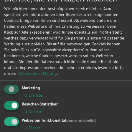
Wir möchten Ihnen den bestmöglichen Service bieten. Dazu
speichern wir Informationen über Ihren Besuch in sogenannten
Cookies. Einige von ihnen sind essentiell, während andere uns
helfen, diese Webseite und Ihre Erfahrung zu verbessern. Beim
Klick auf "Alle akzeptieren" wird für sie ebenfalls ein Profil erstellt
welches dazu verwendet wird für Sie personalisierte und passende
Werbung auszuspielen. Bis auf die notwendigen Cookies können
Sie beim Klick auf "Ausgewählte akzeptieren" zudem selbst
bestimmen, welche Cookies gesetzt werden sollen. Weiterhin
können Sie hier die Datenschutzrichtlinie, die Cookie-Richtlinie
und das Impressum einsehen.
Um mehr zu erfahren, lesen Sie bitte
unsere
Datenschutzerklärung
.
Kontakt
Marketing
Uwe, Kotscha
↓
5
Dienste
Besucher-Statistiken
Tiefenauer Str. 1
↓
3
Dienste
01609
Röderaue
Webseiten funktionalität
(immer erforderlich)
↓
1
Dienst
Meine
Autowerkstatt
auf Autoreparaturen.de aktivieren und