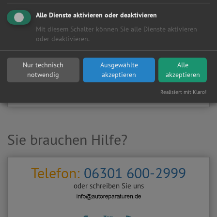
Kundenanfragen erhalten?
Alle Dienste aktivieren oder deaktivieren
▶
Werkstatt aktivieren
Mit diesem Schalter können Sie alle Dienste aktivieren
oder deaktivieren.
Sie möchten auf
Autoreparaturen.de
an diese
KFZ-Werkstatt
eine kostenlose und unverbindliche Reparaturanfrage
Nur technisch
Ausgewählte
Alle
stellen?
notwendig
akzeptieren
akzeptieren
Zurück
Werkstattanfrage stellen
Realisiert mit Klaro!
Sie brauchen Hilfe?
Telefon:
06301 600-2999
oder schreiben Sie uns