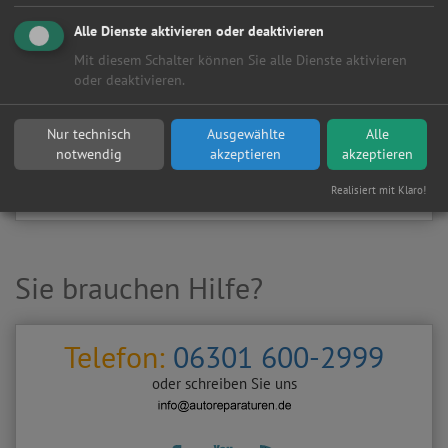
Kundenanfragen erhalten?
Alle Dienste aktivieren oder deaktivieren
▶
Werkstatt aktivieren
Mit diesem Schalter können Sie alle Dienste aktivieren
oder deaktivieren.
Sie möchten auf
Autoreparaturen.de
an diese
KFZ-Werkstatt
eine kostenlose und unverbindliche Reparaturanfrage
Nur technisch
Ausgewählte
Alle
stellen?
notwendig
akzeptieren
akzeptieren
Zurück
Werkstattanfrage stellen
Realisiert mit Klaro!
Sie brauchen Hilfe?
Telefon:
06301 600-2999
oder schreiben Sie uns