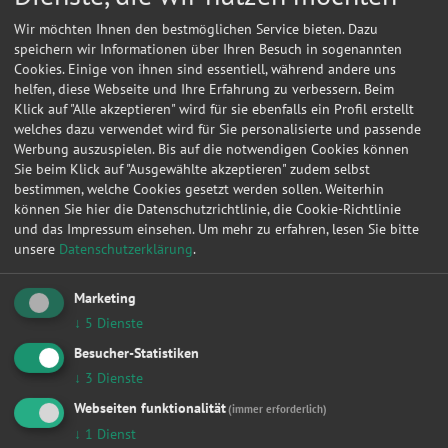
Wir möchten Ihnen den bestmöglichen Service bieten. Dazu
speichern wir Informationen über Ihren Besuch in sogenannten
Cookies. Einige von ihnen sind essentiell, während andere uns
helfen, diese Webseite und Ihre Erfahrung zu verbessern. Beim
Klick auf "Alle akzeptieren" wird für sie ebenfalls ein Profil erstellt
welches dazu verwendet wird für Sie personalisierte und passende
Werbung auszuspielen. Bis auf die notwendigen Cookies können
Sie beim Klick auf "Ausgewählte akzeptieren" zudem selbst
bestimmen, welche Cookies gesetzt werden sollen. Weiterhin
können Sie hier die Datenschutzrichtlinie, die Cookie-Richtlinie
und das Impressum einsehen.
Um mehr zu erfahren, lesen Sie bitte
unsere
Datenschutzerklärung
.
Kontakt
Marketing
Peschel GmbH
↓
5
Dienste
Besucher-Statistiken
Dresdner Str. 25
↓
3
Dienste
01689
Niederau
Webseiten funktionalität
(immer erforderlich)
↓
1
Dienst
Meine
Autowerkstatt
auf Autoreparaturen.de aktivieren und