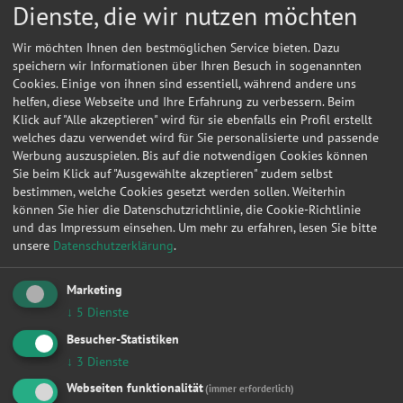
Dienste, die wir nutzen möchten
Wir möchten Ihnen den bestmöglichen Service bieten. Dazu
speichern wir Informationen über Ihren Besuch in sogenannten
Cookies. Einige von ihnen sind essentiell, während andere uns
helfen, diese Webseite und Ihre Erfahrung zu verbessern. Beim
Klick auf "Alle akzeptieren" wird für sie ebenfalls ein Profil erstellt
welches dazu verwendet wird für Sie personalisierte und passende
Werbung auszuspielen. Bis auf die notwendigen Cookies können
Sie beim Klick auf "Ausgewählte akzeptieren" zudem selbst
bestimmen, welche Cookies gesetzt werden sollen. Weiterhin
können Sie hier die Datenschutzrichtlinie, die Cookie-Richtlinie
und das Impressum einsehen.
Um mehr zu erfahren, lesen Sie bitte
unsere
Datenschutzerklärung
.
Marketing
Kontakt
↓
5
Dienste
Schulz Jens u. Schikora Marko GbR
Besucher-Statistiken
↓
3
Dienste
Gewerbering 11
03096
Burg Spreewald
Webseiten funktionalität
(immer erforderlich)