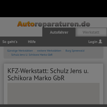
Autofahrer
Werkstatt
So geht's
Hilfe
Login
Günstige Werkstätten
weitere Werkstätten
Burg Spreewald
Schulz Jens U. Schikora Marko GbR
KFZ-Werkstatt: Schulz Jens u.
Schikora Marko GbR