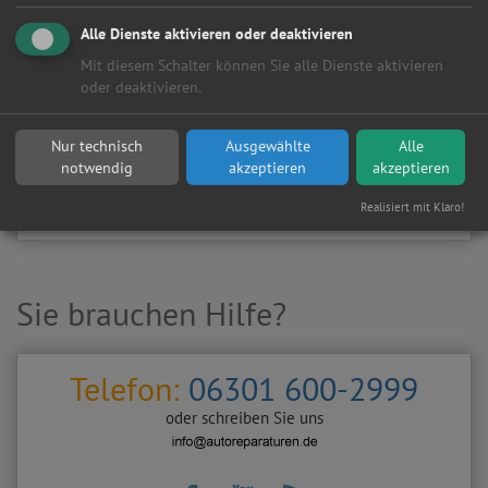
Kundenanfragen erhalten?
Alle Dienste aktivieren oder deaktivieren
▶
Werkstatt aktivieren
Mit diesem Schalter können Sie alle Dienste aktivieren
oder deaktivieren.
Sie möchten auf
Autoreparaturen.de
an diese
KFZ-Werkstatt
eine kostenlose und unverbindliche Reparaturanfrage
Nur technisch
Ausgewählte
Alle
stellen?
notwendig
akzeptieren
akzeptieren
Zurück
Werkstattanfrage stellen
Realisiert mit Klaro!
Sie brauchen Hilfe?
Telefon:
06301 600-2999
oder schreiben Sie uns