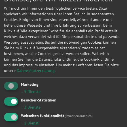
Wir möchten Ihnen den bestmöglichen Service bieten. Dazu
speichern wir Informationen über Ihren Besuch in sogenannten
Cookies. Einige von ihnen sind essentiell, während andere uns
helfen, diese Webseite und Ihre Erfahrung zu verbessern. Beim
Klick auf "Alle akzeptieren" wird für sie ebenfalls ein Profil erstellt
welches dazu verwendet wird für Sie personalisierte und passende
Werbung auszuspielen. Bis auf die notwendigen Cookies können
Sie beim Klick auf "Ausgewählte akzeptieren" zudem selbst
bestimmen, welche Cookies gesetzt werden sollen. Weiterhin
können Sie hier die Datenschutzrichtlinie, die Cookie-Richtlinie
und das Impressum einsehen.
Um mehr zu erfahren, lesen Sie bitte
unsere
Datenschutzerklärung
.
Kontakt
Marketing
Sievi GmbH, J.
↓
5
Dienste
Besucher-Statistiken
Der Scheitrain 16
↓
3
Dienste
06231
Tollwitz
Webseiten funktionalität
(immer erforderlich)
↓
1
Dienst
Meine
Autowerkstatt
auf Autoreparaturen.de aktivieren und