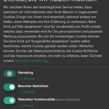
Wir möchten Ihnen den bestmöglichen Service bieten. Dazu
speichern wir Informationen über Ihren Besuch in sogenannten
Cookies. Einige von ihnen sind essentiell, während andere uns
helfen, diese Webseite und Ihre Erfahrung zu verbessern. Beim
Klick auf "Alle akzeptieren" wird für sie ebenfalls ein Profil erstellt
welches dazu verwendet wird für Sie personalisierte und passende
Werbung auszuspielen. Bis auf die notwendigen Cookies können
Sie beim Klick auf "Ausgewählte akzeptieren" zudem selbst
bestimmen, welche Cookies gesetzt werden sollen. Weiterhin
können Sie hier die Datenschutzrichtlinie, die Cookie-Richtlinie
und das Impressum einsehen.
Um mehr zu erfahren, lesen Sie bitte
unsere
Datenschutzerklärung
.
Kontakt
Marketing
N., Bohms
↓
5
Dienste
Besucher-Statistiken
Freiheit 13
↓
3
Dienste
06493
Harzgerode
Webseiten funktionalität
(immer erforderlich)
↓
1
Dienst
Meine
Autowerkstatt
auf Autoreparaturen.de aktivieren und