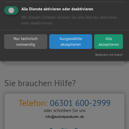
Kundenanfragen erhalten?
Alle Dienste aktivieren oder deaktivieren
▶
Werkstatt aktivieren
Mit diesem Schalter können Sie alle Dienste aktivieren
oder deaktivieren.
Sie möchten auf
Autoreparaturen.de
an diese
KFZ-Werkstatt
eine kostenlose und unverbindliche Reparaturanfrage
Nur technisch
Ausgewählte
Alle
stellen?
notwendig
akzeptieren
akzeptieren
Zurück
Werkstattanfrage stellen
Realisiert mit Klaro!
Sie brauchen Hilfe?
Telefon:
06301 600-2999
oder schreiben Sie uns