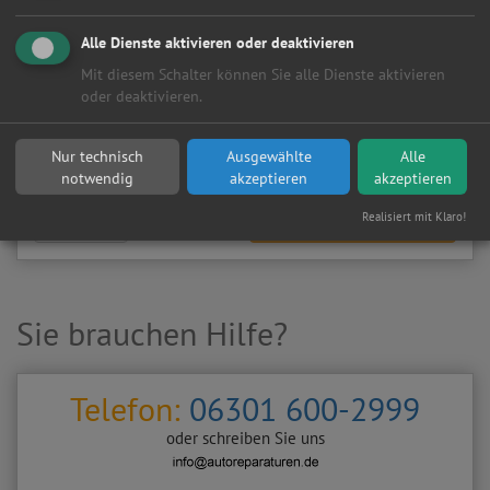
Meine
Autowerkstatt
auf Autoreparaturen.de aktivieren und
Kundenanfragen erhalten?
Alle Dienste aktivieren oder deaktivieren
▶
Werkstatt aktivieren
Mit diesem Schalter können Sie alle Dienste aktivieren
oder deaktivieren.
Sie möchten auf
Autoreparaturen.de
an diese
KFZ-Werkstatt
eine kostenlose und unverbindliche Reparaturanfrage
Nur technisch
Ausgewählte
Alle
stellen?
notwendig
akzeptieren
akzeptieren
Realisiert mit Klaro!
Zurück
Werkstattanfrage stellen
Sie brauchen Hilfe?
Telefon:
06301 600-2999
oder schreiben Sie uns