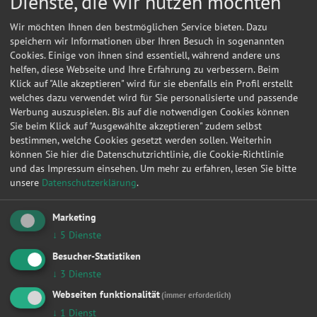
Dienste, die wir nutzen möchten
Wir möchten Ihnen den bestmöglichen Service bieten. Dazu
speichern wir Informationen über Ihren Besuch in sogenannten
Cookies. Einige von ihnen sind essentiell, während andere uns
helfen, diese Webseite und Ihre Erfahrung zu verbessern. Beim
Klick auf "Alle akzeptieren" wird für sie ebenfalls ein Profil erstellt
welches dazu verwendet wird für Sie personalisierte und passende
Werbung auszuspielen. Bis auf die notwendigen Cookies können
Sie beim Klick auf "Ausgewählte akzeptieren" zudem selbst
bestimmen, welche Cookies gesetzt werden sollen. Weiterhin
können Sie hier die Datenschutzrichtlinie, die Cookie-Richtlinie
und das Impressum einsehen.
Um mehr zu erfahren, lesen Sie bitte
unsere
Datenschutzerklärung
.
Kontakt
Marketing
↓
5
Dienste
H., Gebhardt
Besucher-Statistiken
Bäckerberg 83
↓
3
Dienste
06542
Mittelhausen
Webseiten funktionalität
(immer erforderlich)
↓
1
Dienst