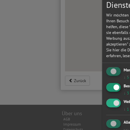
Dienst
Wir möchten 
Ihren Besuch
helfen, diese
sie ebenfalls
Werbung ausz
akzeptieren"
Sie hier die 
erfahren, les
Mar
↓
5
Zurück
Bes
↓
3
Web
↓
1
Über uns
Top Wer
AGB
Achsverm
All
Impressum
Anhänger
Datenschutz
Anlasser