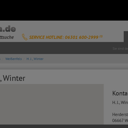
ttsuche
SERVICE HOTLINE: 06301 600-2999
(1)
Sie sind d
n
Weißenfels
H. J., Winter
, Winter
Konta
H. J., Wi
Herderst
06667
W