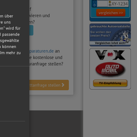
utowerkstatt
auf
raturen.de aktivieren und
en über
nfragen erhalten?
re uns
en" wird für
statt aktivieren
nd passende
usgewählte
in können
hten auf
Autoreparaturen.de
an
Um mehr zu
Z-Werkstatt
eine kostenlose und
dliche Reparaturanfrage stellen?
Werkstattanfrage stellen
ial Media
ebook
tube
reiber