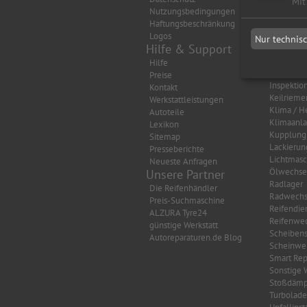
Mit
Nutzungsbedingungen
Auspuff
Haftungsbeschränkung
Autobatte
Logos
Bremsen
Nur technis
Hilfe & Support
Getriebe
HU/AU Be
Hilfe
HU/AU Di
Preise
Inspektio
Kontakt
Keilrieme
Werkstattleistungen
Klima / H
Autoteile
Klimaanl
Lexikon
Kupplung
Sitemap
Lackierun
Presseberichte
Lichtmasc
Neueste Anfragen
Ölwechse
Unsere Partner
Radlager
Die Reifenhändler
Radwechs
Preis-Suchmaschine
Reifendie
ALZURA Tyre24
Reifenwec
günstige Werkstatt
Scheibens
Autoreparaturen.de Blog
Scheinwer
Smart Rep
Sonstige 
Stoßdämp
Turbolade