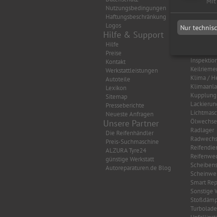
Mit
Nutzungsbedingungen
Auspuff
Haftungsbeschränkung
Autobatte
Logos
Bremsen
Nur technis
Hilfe & Support
Getriebe
HU/AU Be
Hilfe
HU/AU Di
Preise
Inspektio
Kontakt
Keilrieme
Werkstattleistungen
Klima / H
Autoteile
Klimaanl
Lexikon
Kupplung
Sitemap
Lackierun
Presseberichte
Lichtmasc
Neueste Anfragen
Ölwechse
Unsere Partner
Radlager
Die Reifenhändler
Radwechs
Preis-Suchmaschine
Reifendie
ALZURA Tyre24
Reifenwec
günstige Werkstatt
Scheibens
Autoreparaturen.de Blog
Scheinwer
Smart Rep
Sonstige 
Stoßdämp
Turbolade