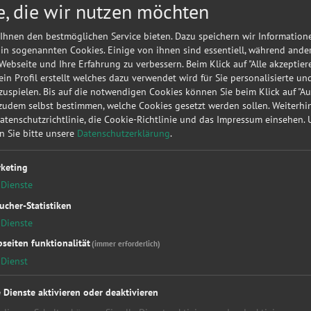
e, die wir nutzen möchten
Meine
A
Autorepa
Ihnen den bestmöglichen Service bieten. Dazu speichern wir Information
Kundena
 in sogenannten Cookies. Einige von ihnen sind essentiell, während ande
 Webseite und Ihre Erfahrung zu verbessern. Beim Klick auf "Alle akzeptier
▶
Werk
 ein Profil erstellt welches dazu verwendet wird für Sie personalisierte u
uspielen. Bis auf die notwendigen Cookies können Sie beim Klick auf "A
 zudem selbst bestimmen, welche Cookies gesetzt werden sollen. Weiterh
Sie möc
Datenschutzrichtlinie, die Cookie-Richtlinie und das Impressum einsehen.
diese
KF
en Sie bitte unsere
Datenschutzerklärung
.
unverbin
keting
Dienste
ucher-Statistiken
Dienste
seiten funktionalität
(immer erforderlich)
Dienst
kstattleistungen
Top Hersteller
Soc
essung
Alfa Romeo
Fac
e Dienste aktivieren oder deaktivieren
kupplung
Audi
You
Bet
BMW