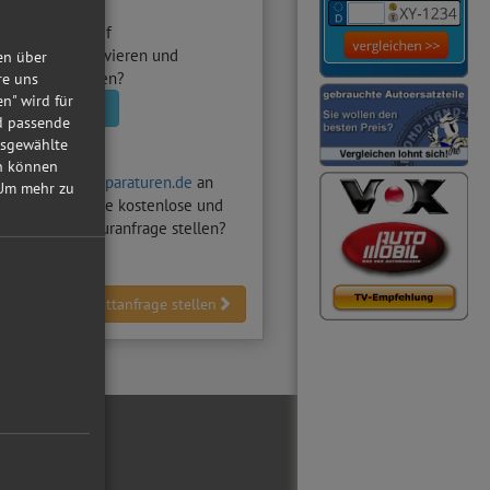
utowerkstatt
auf
raturen.de aktivieren und
en über
nfragen erhalten?
re uns
en" wird für
statt aktivieren
nd passende
usgewählte
in können
hten auf
Autoreparaturen.de
an
Um mehr zu
Z-Werkstatt
eine kostenlose und
dliche Reparaturanfrage stellen?
Werkstattanfrage stellen
ial Media
ebook
tube
reiber