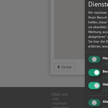
Dienst
Wir möchten 
Ihren Besuch
helfen, diese
sie ebenfalls
Werbung ausz
akzeptieren"
Sie hier die 
erfahren, les
Mar
↓
5
Zurück
Bes
↓
3
Web
↓
1
Über uns
Top Wer
AGB
Achsverm
All
Impressum
Anhänger
Datenschutz
Anlasser