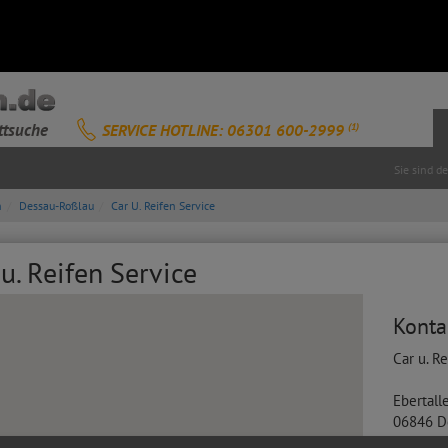
ttsuche
SERVICE HOTLINE: 06301 600-2999
(1)
Sie sind d
n
Dessau-Roßlau
Car U. Reifen Service
u. Reifen Service
Konta
Car u. R
Ebertall
06846
D