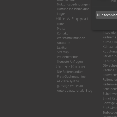
Mit
Nutzungsbedingungen
Auspuff
Haftungsbeschränkung
Autobatte
Logos
Bremsen
Nur technis
Hilfe & Support
Getriebe
HU/AU Be
Hilfe
HU/AU Di
Preise
Inspektio
Kontakt
Keilrieme
Werkstattleistungen
Klima / H
Autoteile
Klimaanl
Lexikon
Kupplung
Sitemap
Lackierun
Presseberichte
Lichtmasc
Neueste Anfragen
Ölwechse
Unsere Partner
Radlager
Die Reifenhändler
Radwechs
Preis-Suchmaschine
Reifendie
ALZURA Tyre24
Reifenwec
günstige Werkstatt
Scheibens
Autoreparaturen.de Blog
Scheinwer
Smart Rep
Sonstige 
Stoßdämp
Turbolade