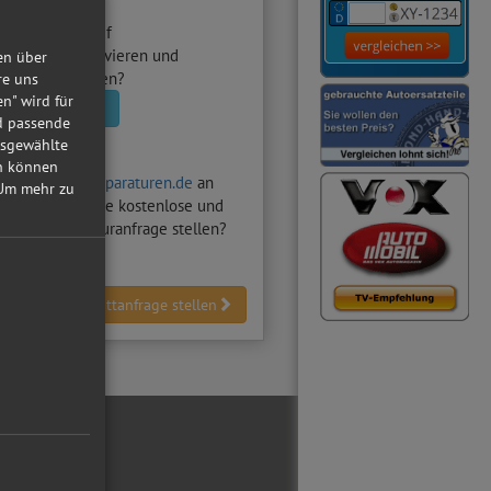
utowerkstatt
auf
raturen.de aktivieren und
en über
nfragen erhalten?
re uns
en" wird für
statt aktivieren
nd passende
usgewählte
in können
hten auf
Autoreparaturen.de
an
Um mehr zu
Z-Werkstatt
eine kostenlose und
dliche Reparaturanfrage stellen?
Werkstattanfrage stellen
ial Media
ebook
tube
reiber