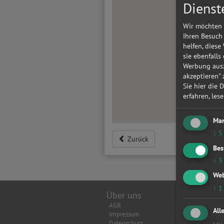
Dienst
Wir möchten 
Ihren Besuch
helfen, diese
sie ebenfalls
Werbung ausz
akzeptieren"
Sie hier die 
erfahren, les
Mar
↓
5
Zurück
Bes
↓
3
Web
↓
1
Über uns
Top Wer
AGB
Achsverm
All
Impressum
Anhänger
Datenschutz
Anlasser