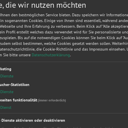
e, die wir nutzen möchten
Meine
A
Autorepa
Ihnen den bestmöglichen Service bieten. Dazu speichern wir Information
Kundena
 in sogenannten Cookies. Einige von ihnen sind essentiell, während ande
 Webseite und Ihre Erfahrung zu verbessern. Beim Klick auf "Alle akzeptier
▶
Werk
 ein Profil erstellt welches dazu verwendet wird für Sie personalisierte u
uspielen. Bis auf die notwendigen Cookies können Sie beim Klick auf "A
 zudem selbst bestimmen, welche Cookies gesetzt werden sollen. Weiterh
Sie möc
Datenschutzrichtlinie, die Cookie-Richtlinie und das Impressum einsehen.
diese
KF
en Sie bitte unsere
Datenschutzerklärung
.
unverbin
keting
Dienste
ucher-Statistiken
Dienste
seiten funktionalität
(immer erforderlich)
Dienst
kstattleistungen
Top Hersteller
Soc
essung
Alfa Romeo
Fac
e Dienste aktivieren oder deaktivieren
kupplung
Audi
You
Bet
BMW