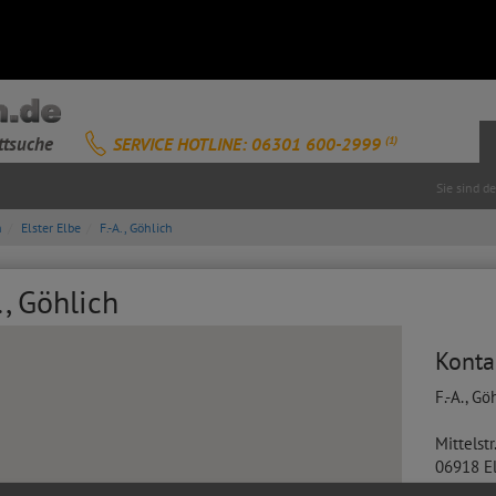
ttsuche
SERVICE HOTLINE: 06301 600-2999
(1)
Sie sind d
n
Elster Elbe
F.-A., Göhlich
., Göhlich
Konta
F.-A., Gö
Mittelstr
06918
E