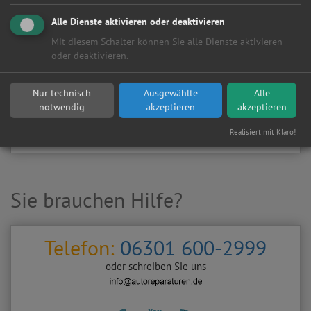
Kundenanfragen erhalten?
Alle Dienste aktivieren oder deaktivieren
▶
Werkstatt aktivieren
Mit diesem Schalter können Sie alle Dienste aktivieren
oder deaktivieren.
Sie möchten auf
Autoreparaturen.de
an diese
KFZ-Werkstatt
eine kostenlose und unverbindliche Reparaturanfrage
Nur technisch
Ausgewählte
Alle
stellen?
notwendig
akzeptieren
akzeptieren
Zurück
Werkstattanfrage stellen
Realisiert mit Klaro!
Sie brauchen Hilfe?
Telefon:
06301 600-2999
oder schreiben Sie uns