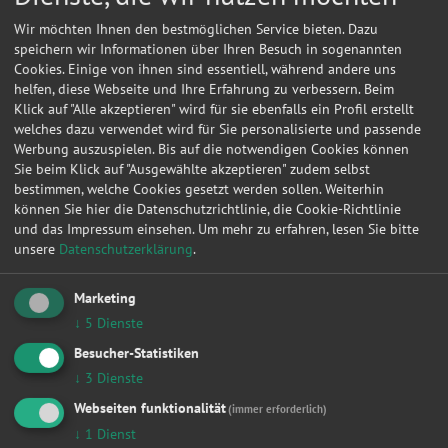
Wir möchten Ihnen den bestmöglichen Service bieten. Dazu
speichern wir Informationen über Ihren Besuch in sogenannten
Cookies. Einige von ihnen sind essentiell, während andere uns
helfen, diese Webseite und Ihre Erfahrung zu verbessern. Beim
Klick auf "Alle akzeptieren" wird für sie ebenfalls ein Profil erstellt
welches dazu verwendet wird für Sie personalisierte und passende
Werbung auszuspielen. Bis auf die notwendigen Cookies können
Sie beim Klick auf "Ausgewählte akzeptieren" zudem selbst
bestimmen, welche Cookies gesetzt werden sollen. Weiterhin
können Sie hier die Datenschutzrichtlinie, die Cookie-Richtlinie
und das Impressum einsehen.
Um mehr zu erfahren, lesen Sie bitte
unsere
Datenschutzerklärung
.
Kontakt
Marketing
G., Schmidt
↓
5
Dienste
Besucher-Statistiken
Hauptstr. 7
↓
3
Dienste
06928
Linda
Webseiten funktionalität
(immer erforderlich)
↓
1
Dienst
Meine
Autowerkstatt
auf Autoreparaturen.de aktivieren und