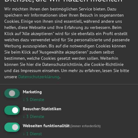
Wir möchten Ihnen den bestmöglichen Service bieten. Dazu
speichern wir Informationen über Ihren Besuch in sogenannten
Cookies. Einige von ihnen sind essentiell, während andere uns
helfen, diese Webseite und Ihre Erfahrung zu verbessern. Beim
Klick auf "Alle akzeptieren" wird für sie ebenfalls ein Profil erstellt
welches dazu verwendet wird für Sie personalisierte und passende
Werbung auszuspielen. Bis auf die notwendigen Cookies können
Sie beim Klick auf "Ausgewählte akzeptieren" zudem selbst
bestimmen, welche Cookies gesetzt werden sollen. Weiterhin
können Sie hier die Datenschutzrichtlinie, die Cookie-Richtlinie
und das Impressum einsehen.
Um mehr zu erfahren, lesen Sie bitte
unsere
Datenschutzerklärung
.
Kontakt
Marketing
H., Kirchner
↓
5
Dienste
Besucher-Statistiken
Winkel 5A
↓
3
Dienste
06928
Linda
Webseiten funktionalität
(immer erforderlich)
↓
1
Dienst
Meine
Autowerkstatt
auf Autoreparaturen.de aktivieren und