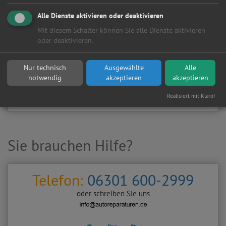
Kundenanfragen erhalten?
Alle Dienste aktivieren oder deaktivieren
▶
Werkstatt aktivieren
Mit diesem Schalter können Sie alle Dienste aktivieren
oder deaktivieren.
Sie möchten auf
Autoreparaturen.de
an diese
KFZ-Werkstatt
eine kostenlose und unverbindliche Reparaturanfrage
Nur technisch
Ausgewählte
Alle
stellen?
notwendig
akzeptieren
akzeptieren
Zurück
Werkstattanfrage stellen
Realisiert mit Klaro!
Sie brauchen Hilfe?
Telefon:
06301 600-2999
oder schreiben Sie uns