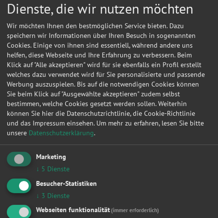
Dienste, die wir nutzen möchten
Wir möchten Ihnen den bestmöglichen Service bieten. Dazu
speichern wir Informationen über Ihren Besuch in sogenannten
Cookies. Einige von ihnen sind essentiell, während andere uns
helfen, diese Webseite und Ihre Erfahrung zu verbessern. Beim
Klick auf "Alle akzeptieren" wird für sie ebenfalls ein Profil erstellt
welches dazu verwendet wird für Sie personalisierte und passende
Werbung auszuspielen. Bis auf die notwendigen Cookies können
Sie beim Klick auf "Ausgewählte akzeptieren" zudem selbst
bestimmen, welche Cookies gesetzt werden sollen. Weiterhin
können Sie hier die Datenschutzrichtlinie, die Cookie-Richtlinie
und das Impressum einsehen.
Um mehr zu erfahren, lesen Sie bitte
unsere
Datenschutzerklärung
.
Marketing
Kontakt
↓
5
Dienste
Hans-Karl, Fischer
Besucher-Statistiken
↓
3
Dienste
Absanger Str. 14a
07366
Blankenstein
Webseiten funktionalität
(immer erforderlich)