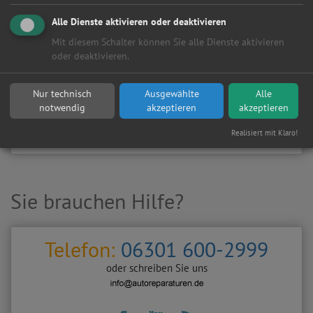
Kundenanfragen erhalten?
Alle Dienste aktivieren oder deaktivieren
▶
Werkstatt aktivieren
Mit diesem Schalter können Sie alle Dienste aktivieren
oder deaktivieren.
Sie möchten auf
Autoreparaturen.de
an diese
KFZ-Werkstatt
eine kostenlose und unverbindliche Reparaturanfrage
Nur technisch
Ausgewählte
Alle
stellen?
notwendig
akzeptieren
akzeptieren
Zurück
Werkstattanfrage stellen
Realisiert mit Klaro!
Sie brauchen Hilfe?
Telefon:
06301 600-2999
oder schreiben Sie uns