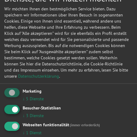
Wir möchten Ihnen den bestmöglichen Service bieten. Dazu
speichern wir Informationen über Ihren Besuch in sogenannten
Cookies. Einige von ihnen sind essentiell, während andere uns
helfen, diese Webseite und Ihre Erfahrung zu verbessern. Beim
Klick auf "Alle akzeptieren" wird für sie ebenfalls ein Profil erstellt
welches dazu verwendet wird für Sie personalisierte und passende
Werbung auszuspielen. Bis auf die notwendigen Cookies können
Sie beim Klick auf "Ausgewählte akzeptieren" zudem selbst
bestimmen, welche Cookies gesetzt werden sollen. Weiterhin
können Sie hier die Datenschutzrichtlinie, die Cookie-Richtlinie
und das Impressum einsehen.
Um mehr zu erfahren, lesen Sie bitte
unsere
Datenschutzerklärung
.
Kontakt
Marketing
Rico, Scheffel
↓
5
Dienste
Besucher-Statistiken
Hauptstr. 37
↓
3
Dienste
07389
Knau
Webseiten funktionalität
(immer erforderlich)
↓
1
Dienst
Meine
Autowerkstatt
auf Autoreparaturen.de aktivieren und