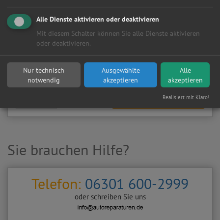
Meine
Autowerkstatt
auf Autoreparaturen.de aktivieren und
Kundenanfragen erhalten?
Alle Dienste aktivieren oder deaktivieren
▶
Werkstatt aktivieren
Mit diesem Schalter können Sie alle Dienste aktivieren
oder deaktivieren.
Sie möchten auf
Autoreparaturen.de
an diese
KFZ-Werkstatt
eine kostenlose und unverbindliche Reparaturanfrage
Nur technisch
Ausgewählte
Alle
stellen?
notwendig
akzeptieren
akzeptieren
Realisiert mit Klaro!
Zurück
Werkstattanfrage stellen
Sie brauchen Hilfe?
Telefon:
06301 600-2999
oder schreiben Sie uns