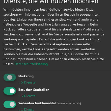
Dienste, die wir nutzen möchten
Wir möchten Ihnen den bestmöglichen Service bieten. Dazu
speichern wir Informationen über Ihren Besuch in sogenannten
Cookies. Einige von ihnen sind essentiell, während andere uns
helfen, diese Webseite und Ihre Erfahrung zu verbessern. Beim
Klick auf "Alle akzeptieren" wird für sie ebenfalls ein Profil erstellt
welches dazu verwendet wird für Sie personalisierte und passende
Werbung auszuspielen. Bis auf die notwendigen Cookies können
Sie beim Klick auf "Ausgewählte akzeptieren" zudem selbst
bestimmen, welche Cookies gesetzt werden sollen. Weiterhin
können Sie hier die Datenschutzrichtlinie, die Cookie-Richtlinie
und das Impressum einsehen.
Um mehr zu erfahren, lesen Sie bitte
unsere
Datenschutzerklärung
.
Kontakt
Marketing
↓
5
Dienste
Erich, Kühn
Besucher-Statistiken
Bernsdorf 3
↓
3
Dienste
07422
Saalfelder Höhe
Webseiten funktionalität
(immer erforderlich)
↓
1
Dienst