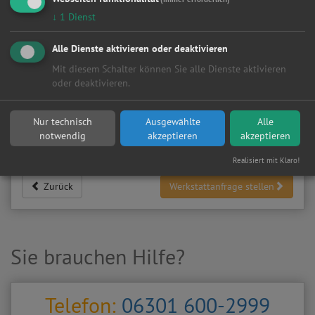
07551
Gera
↓
1
Dienst
Meine
Autowerkstatt
auf Autoreparaturen.de aktivieren und
Alle Dienste aktivieren oder deaktivieren
Kundenanfragen erhalten?
Mit diesem Schalter können Sie alle Dienste aktivieren
▶
Werkstatt aktivieren
oder deaktivieren.
Nur technisch
Ausgewählte
Alle
Sie möchten auf
Autoreparaturen.de
an diese
KFZ-Werkstatt
notwendig
akzeptieren
akzeptieren
eine kostenlose und unverbindliche Reparaturanfrage
stellen?
Realisiert mit Klaro!
Zurück
Werkstattanfrage stellen
Sie brauchen Hilfe?
Telefon:
06301 600-2999