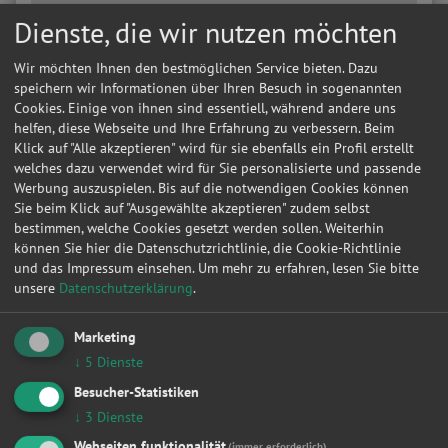
Dienste, die wir nutzen möchten
Wir möchten Ihnen den bestmöglichen Service bieten. Dazu
speichern wir Informationen über Ihren Besuch in sogenannten
Cookies. Einige von ihnen sind essentiell, während andere uns
helfen, diese Webseite und Ihre Erfahrung zu verbessern. Beim
Klick auf "Alle akzeptieren" wird für sie ebenfalls ein Profil erstellt
welches dazu verwendet wird für Sie personalisierte und passende
Werbung auszuspielen. Bis auf die notwendigen Cookies können
Sie beim Klick auf "Ausgewählte akzeptieren" zudem selbst
bestimmen, welche Cookies gesetzt werden sollen. Weiterhin
können Sie hier die Datenschutzrichtlinie, die Cookie-Richtlinie
und das Impressum einsehen.
Um mehr zu erfahren, lesen Sie bitte
unsere
Datenschutzerklärung
.
Marketing
Kontakt
↓
5
Dienste
Besucher-Statistiken
goingfast.de Alexander Schmidt auto service technik
↓
3
Dienste
Liebschwitzer Str. 148
Webseiten funktionalität
(immer erforderlich)