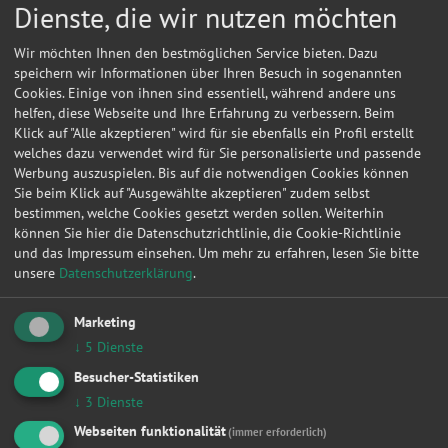
Dienste, die wir nutzen möchten
Wir möchten Ihnen den bestmöglichen Service bieten. Dazu
speichern wir Informationen über Ihren Besuch in sogenannten
Cookies. Einige von ihnen sind essentiell, während andere uns
helfen, diese Webseite und Ihre Erfahrung zu verbessern. Beim
Klick auf "Alle akzeptieren" wird für sie ebenfalls ein Profil erstellt
welches dazu verwendet wird für Sie personalisierte und passende
Werbung auszuspielen. Bis auf die notwendigen Cookies können
Sie beim Klick auf "Ausgewählte akzeptieren" zudem selbst
bestimmen, welche Cookies gesetzt werden sollen. Weiterhin
können Sie hier die Datenschutzrichtlinie, die Cookie-Richtlinie
und das Impressum einsehen.
Um mehr zu erfahren, lesen Sie bitte
unsere
Datenschutzerklärung
.
Marketing
Kontakt
↓
5
Dienste
Wolfgang, Neidhardt
Besucher-Statistiken
↓
3
Dienste
Hilbersdorf 18
07580
Hilbersdorf
Webseiten funktionalität
(immer erforderlich)