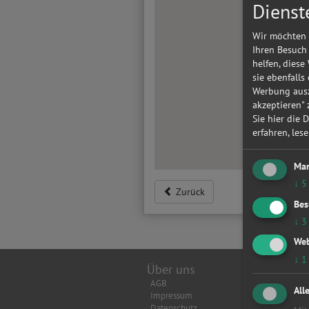
Dienst
Wir möchten 
Ihren Besuch
helfen, diese
sie ebenfalls
Werbung ausz
akzeptieren"
Sie hier die 
erfahren, les
Mar
↓
5
Zurück
Bes
↓
3
Web
↓
1
Über uns
Top Wer
AGB
Achsverm
All
Impressum
Anhänger
Datenschutz
Anlasser