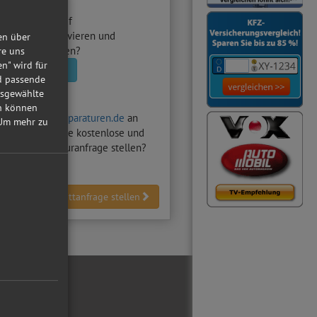
utowerkstatt
auf
raturen.de aktivieren und
en über
nfragen erhalten?
re uns
en" wird für
statt aktivieren
nd passende
usgewählte
in können
hten auf
Autoreparaturen.de
an
Um mehr zu
Z-Werkstatt
eine kostenlose und
dliche Reparaturanfrage stellen?
Werkstattanfrage stellen
ial Media
ebook
tube
reiber