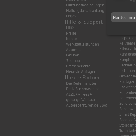
Mit
Nutzungsbedingungen
Auspuff
Haftungsbeschränkung
Autobatte
Logos
Bremsen
Nur technis
Hilfe & Support
Getriebe
HU/AU Be
Hilfe
HU/AU Di
Preise
Inspektio
Kontakt
Keilrieme
Werkstattleistungen
Klima / H
Autoteile
Klimaanl
Lexikon
Kupplung
Sitemap
Lackierun
Presseberichte
Lichtmasc
Neueste Anfragen
Ölwechse
Unsere Partner
Radlager
Die Reifenhändler
Radwechs
Preis-Suchmaschine
Reifendie
ALZURA Tyre24
Reifenwec
günstige Werkstatt
Scheibens
Autoreparaturen.de Blog
Scheinwer
Smart Rep
Sonstige 
Stoßdämp
Turbolade