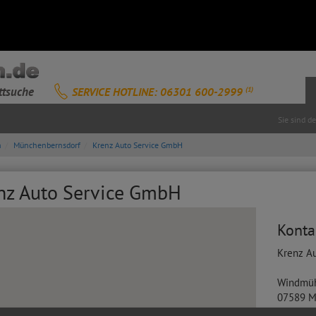
ttsuche
SERVICE HOTLINE: 06301 600-2999
(1)
Sie sind d
n
Münchenbernsdorf
Krenz Auto Service GmbH
enz Auto Service GmbH
Konta
Krenz A
Windmüh
07589
M