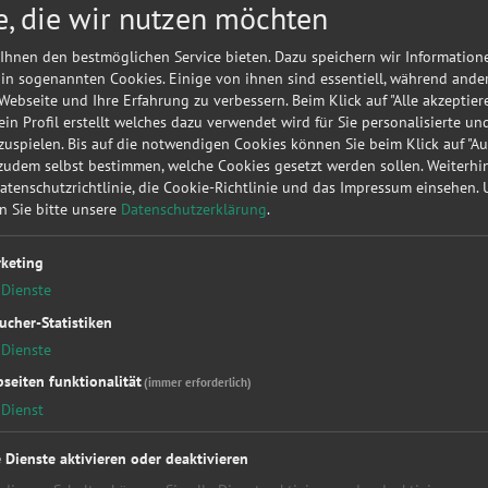
e, die wir nutzen möchten
Meine
A
Autorepa
Ihnen den bestmöglichen Service bieten. Dazu speichern wir Information
Kundena
 in sogenannten Cookies. Einige von ihnen sind essentiell, während ande
 Webseite und Ihre Erfahrung zu verbessern. Beim Klick auf "Alle akzeptier
▶
Werk
 ein Profil erstellt welches dazu verwendet wird für Sie personalisierte u
uspielen. Bis auf die notwendigen Cookies können Sie beim Klick auf "A
 zudem selbst bestimmen, welche Cookies gesetzt werden sollen. Weiterh
Sie möc
Datenschutzrichtlinie, die Cookie-Richtlinie und das Impressum einsehen.
diese
KF
en Sie bitte unsere
Datenschutzerklärung
.
unverbin
keting
Dienste
ucher-Statistiken
Dienste
seiten funktionalität
(immer erforderlich)
Dienst
kstattleistungen
Top Hersteller
Soc
essung
Alfa Romeo
Fac
e Dienste aktivieren oder deaktivieren
kupplung
Audi
You
Bet
BMW