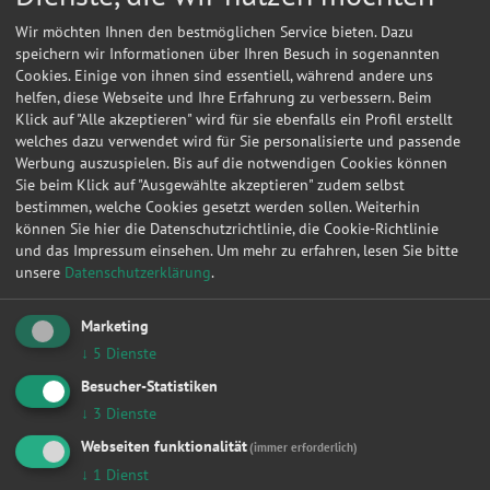
Wir möchten Ihnen den bestmöglichen Service bieten. Dazu
speichern wir Informationen über Ihren Besuch in sogenannten
Cookies. Einige von ihnen sind essentiell, während andere uns
helfen, diese Webseite und Ihre Erfahrung zu verbessern. Beim
Klick auf "Alle akzeptieren" wird für sie ebenfalls ein Profil erstellt
welches dazu verwendet wird für Sie personalisierte und passende
Werbung auszuspielen. Bis auf die notwendigen Cookies können
Sie beim Klick auf "Ausgewählte akzeptieren" zudem selbst
bestimmen, welche Cookies gesetzt werden sollen. Weiterhin
können Sie hier die Datenschutzrichtlinie, die Cookie-Richtlinie
und das Impressum einsehen.
Um mehr zu erfahren, lesen Sie bitte
unsere
Datenschutzerklärung
.
Kontakt
Marketing
Lothar, Haase
↓
5
Dienste
Besucher-Statistiken
Am Klosterteich 3
↓
3
Dienste
07616
Thalbürgel
Webseiten funktionalität
(immer erforderlich)
↓
1
Dienst
Meine
Autowerkstatt
auf Autoreparaturen.de aktivieren und