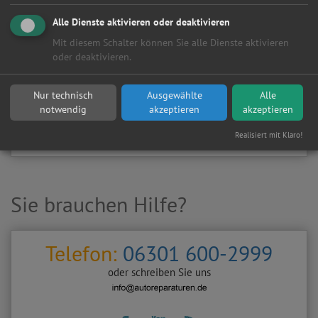
Kundenanfragen erhalten?
Alle Dienste aktivieren oder deaktivieren
▶
Werkstatt aktivieren
Mit diesem Schalter können Sie alle Dienste aktivieren
oder deaktivieren.
Sie möchten auf
Autoreparaturen.de
an diese
KFZ-Werkstatt
eine kostenlose und unverbindliche Reparaturanfrage
Nur technisch
Ausgewählte
Alle
stellen?
notwendig
akzeptieren
akzeptieren
Zurück
Werkstattanfrage stellen
Realisiert mit Klaro!
Sie brauchen Hilfe?
Telefon:
06301 600-2999
oder schreiben Sie uns