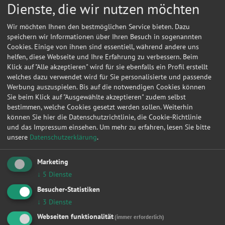
Dienste, die wir nutzen möchten
Wir möchten Ihnen den bestmöglichen Service bieten. Dazu
speichern wir Informationen über Ihren Besuch in sogenannten
Cookies. Einige von ihnen sind essentiell, während andere uns
helfen, diese Webseite und Ihre Erfahrung zu verbessern. Beim
Klick auf "Alle akzeptieren" wird für sie ebenfalls ein Profil erstellt
welches dazu verwendet wird für Sie personalisierte und passende
Werbung auszuspielen. Bis auf die notwendigen Cookies können
Sie beim Klick auf "Ausgewählte akzeptieren" zudem selbst
bestimmen, welche Cookies gesetzt werden sollen. Weiterhin
können Sie hier die Datenschutzrichtlinie, die Cookie-Richtlinie
und das Impressum einsehen.
Um mehr zu erfahren, lesen Sie bitte
unsere
Datenschutzerklärung
.
Marketing
Kontakt
↓
5
Dienste
Car-Port-Cornelius GmbH
Besucher-Statistiken
↓
3
Dienste
Bürgelsche Str. 16
07751
Jena
Webseiten funktionalität
(immer erforderlich)