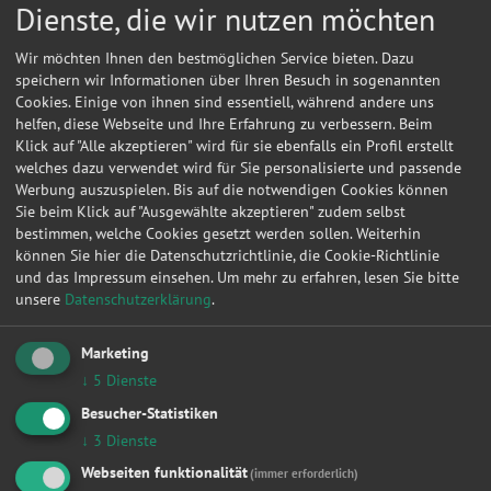
Dienste, die wir nutzen möchten
Wir möchten Ihnen den bestmöglichen Service bieten. Dazu
speichern wir Informationen über Ihren Besuch in sogenannten
Cookies. Einige von ihnen sind essentiell, während andere uns
helfen, diese Webseite und Ihre Erfahrung zu verbessern. Beim
Klick auf "Alle akzeptieren" wird für sie ebenfalls ein Profil erstellt
welches dazu verwendet wird für Sie personalisierte und passende
Werbung auszuspielen. Bis auf die notwendigen Cookies können
Sie beim Klick auf "Ausgewählte akzeptieren" zudem selbst
bestimmen, welche Cookies gesetzt werden sollen. Weiterhin
können Sie hier die Datenschutzrichtlinie, die Cookie-Richtlinie
und das Impressum einsehen.
Um mehr zu erfahren, lesen Sie bitte
unsere
Datenschutzerklärung
.
Marketing
Kontakt
↓
5
Dienste
Wolfgang, Süßenguth
Besucher-Statistiken
↓
3
Dienste
Dr.-Schmidt-Str. 1B
07929
Saalburg-Ebersdorf
Webseiten funktionalität
(immer erforderlich)