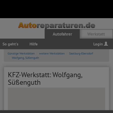
Autofahrer
Werkstatt
So geht's
Hilfe
Login
Günstige Werkstätten
weitere Werkstätten
Saalburg-Ebersdorf
Wolfgang, Süßenguth
KFZ-Werkstatt: Wolfgang,
Süßenguth