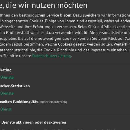
e, die wir nutzen möchten
Meine
A
Autorepa
Ihnen den bestmöglichen Service bieten. Dazu speichern wir Information
Kundena
 in sogenannten Cookies. Einige von ihnen sind essentiell, während ande
 Webseite und Ihre Erfahrung zu verbessern. Beim Klick auf "Alle akzeptier
▶
Werk
 ein Profil erstellt welches dazu verwendet wird für Sie personalisierte u
uspielen. Bis auf die notwendigen Cookies können Sie beim Klick auf "A
 zudem selbst bestimmen, welche Cookies gesetzt werden sollen. Weiterh
Sie möc
Datenschutzrichtlinie, die Cookie-Richtlinie und das Impressum einsehen.
diese
KF
en Sie bitte unsere
Datenschutzerklärung
.
unverbin
keting
Dienste
ucher-Statistiken
Dienste
seiten funktionalität
(immer erforderlich)
Dienst
kstattleistungen
Top Hersteller
Soc
essung
Alfa Romeo
Fac
e Dienste aktivieren oder deaktivieren
kupplung
Audi
You
Bet
BMW