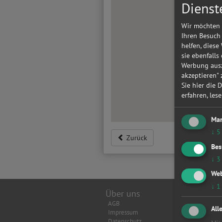
Dienst
Wir möchten 
Ihren Besuch
helfen, diese
sie ebenfalls
Werbung ausz
akzeptieren"
Sie hier die 
erfahren, les
Mar
↓
5
Zurück
Bes
↓
3
Web
↓
1
Über uns
Top Wer
AGB
Achsverm
All
Impressum
Anhänger
Datenschutz
Anlasser