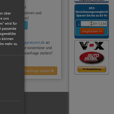
utowerkstatt
auf
raturen.de aktivieren und
en über
nfragen erhalten?
re uns
en" wird für
statt aktivieren
nd passende
usgewählte
in können
hten auf
Autoreparaturen.de
an
Um mehr zu
Z-Werkstatt
eine kostenlose und
dliche Reparaturanfrage stellen?
Werkstattanfrage stellen
ial Media
ebook
tube
reiber