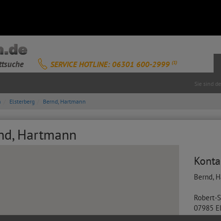
ttsuche
SERVICE HOTLINE: 06301 600-2999
(1)
Sie sind d
n
Elsterberg
Bernd, Hartmann
rnd, Hartmann
Konta
Bernd, 
Robert-S
07985
E