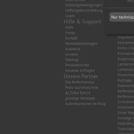
Mit
Nutzungsbedingungen
Auspuff
Haftungsbeschränkung
Autobatte
Logos
Bremsen
Nur technis
Hilfe & Support
Getriebe
HU/AU Be
Hilfe
HU/AU Di
Preise
Inspektio
Kontakt
Keilrieme
Werkstattleistungen
Klima / H
Autoteile
Klimaanl
Lexikon
Kupplung
Sitemap
Lackierun
Presseberichte
Lichtmasc
Neueste Anfragen
Ölwechse
Unsere Partner
Radlager
Die Reifenhändler
Radwechs
Preis-Suchmaschine
Reifendie
ALZURA Tyre24
Reifenwec
günstige Werkstatt
Scheibens
Autoreparaturen.de Blog
Scheinwer
Smart Rep
Sonstige 
Stoßdämp
Turbolade