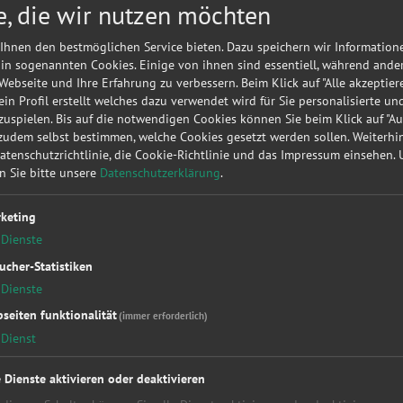
e, die wir nutzen möchten
Meine
A
Autorepa
Ihnen den bestmöglichen Service bieten. Dazu speichern wir Information
Kundena
 in sogenannten Cookies. Einige von ihnen sind essentiell, während ande
 Webseite und Ihre Erfahrung zu verbessern. Beim Klick auf "Alle akzeptier
▶
Werk
 ein Profil erstellt welches dazu verwendet wird für Sie personalisierte u
uspielen. Bis auf die notwendigen Cookies können Sie beim Klick auf "A
 zudem selbst bestimmen, welche Cookies gesetzt werden sollen. Weiterh
Sie möc
Datenschutzrichtlinie, die Cookie-Richtlinie und das Impressum einsehen.
diese
KF
en Sie bitte unsere
Datenschutzerklärung
.
unverbin
keting
Dienste
ucher-Statistiken
Dienste
seiten funktionalität
(immer erforderlich)
Dienst
kstattleistungen
Top Hersteller
Soc
essung
Alfa Romeo
Fac
e Dienste aktivieren oder deaktivieren
kupplung
Audi
You
Bet
BMW