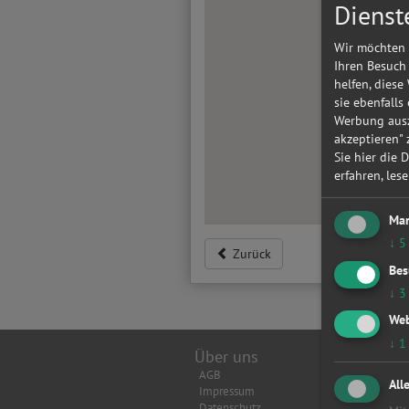
Dienst
Wir möchten 
Ihren Besuch
helfen, diese
sie ebenfalls
Werbung ausz
akzeptieren"
Sie hier die 
erfahren, les
Mar
↓
5
Zurück
Bes
↓
3
Web
↓
1
Über uns
Top Wer
AGB
Achsverm
All
Impressum
Anhänger
Datenschutz
Anlasser