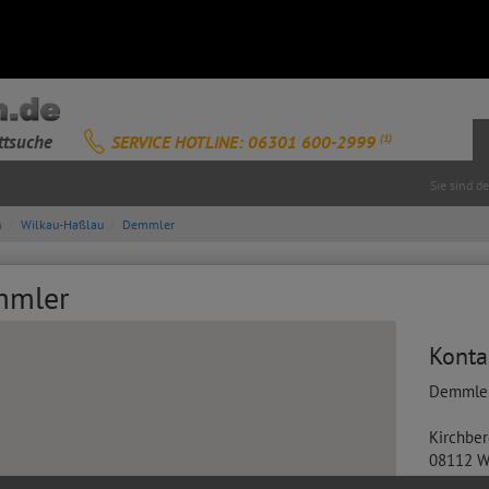
ttsuche
SERVICE HOTLINE: 06301 600-2999
(1)
Sie sind d
n
Wilkau-Haßlau
Demmler
mmler
Konta
Demmle
Kirchber
08112
W