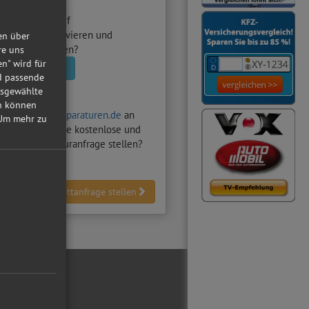
utowerkstatt
auf
raturen.de aktivieren und
en über
nfragen erhalten?
re uns
en" wird für
statt aktivieren
nd passende
usgewählte
in können
hten auf
Autoreparaturen.de
an
Um mehr zu
Z-Werkstatt
eine kostenlose und
dliche Reparaturanfrage stellen?
Werkstattanfrage stellen
ial Media
ebook
tube
reiber