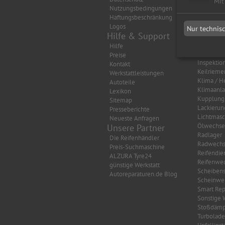
Mit
Nutzungsbedingungen
Auspuff
Haftungsbeschränkung
Autobatte
Logos
Bremsen
Nur technis
Hilfe & Support
Getriebe
HU/AU Be
Hilfe
HU/AU Di
Preise
Inspektio
Kontakt
Keilrieme
Werkstattleistungen
Klima / H
Autoteile
Klimaanl
Lexikon
Kupplung
Sitemap
Lackierun
Presseberichte
Lichtmasc
Neueste Anfragen
Ölwechse
Unsere Partner
Radlager
Die Reifenhändler
Radwechs
Preis-Suchmaschine
Reifendie
ALZURA Tyre24
Reifenwec
günstige Werkstatt
Scheibens
Autoreparaturen.de Blog
Scheinwer
Smart Rep
Sonstige 
Stoßdämp
Turbolade