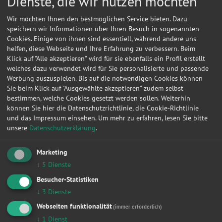
Dienste, die wir nutzen möchten
Wir möchten Ihnen den bestmöglichen Service bieten. Dazu
speichern wir Informationen über Ihren Besuch in sogenannten
Cookies. Einige von ihnen sind essentiell, während andere uns
helfen, diese Webseite und Ihre Erfahrung zu verbessern. Beim
Klick auf "Alle akzeptieren" wird für sie ebenfalls ein Profil erstellt
welches dazu verwendet wird für Sie personalisierte und passende
Werbung auszuspielen. Bis auf die notwendigen Cookies können
Sie beim Klick auf "Ausgewählte akzeptieren" zudem selbst
bestimmen, welche Cookies gesetzt werden sollen. Weiterhin
können Sie hier die Datenschutzrichtlinie, die Cookie-Richtlinie
und das Impressum einsehen.
Um mehr zu erfahren, lesen Sie bitte
unsere
Datenschutzerklärung
.
Kontakt
Marketing
↓
5
Dienste
Wilfried, Schuster
Besucher-Statistiken
Stollberger Str. 38
↓
3
Dienste
08297
Zwönitz
Webseiten funktionalität
(immer erforderlich)
↓
1
Dienst