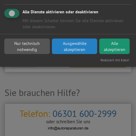
Meine
Autowerkstatt
auf Autoreparaturen.de aktivieren und
Kundenanfragen erhalten?
Alle Dienste aktivieren oder deaktivieren
▶
Werkstatt aktivieren
Mit diesem Schalter können Sie alle Dienste aktivieren
oder deaktivieren.
Sie möchten auf
Autoreparaturen.de
an diese
KFZ-Werkstatt
eine kostenlose und unverbindliche Reparaturanfrage
Nur technisch
Ausgewählte
Alle
stellen?
notwendig
akzeptieren
akzeptieren
Realisiert mit Klaro!
Zurück
Werkstattanfrage stellen
Sie brauchen Hilfe?
Telefon:
06301 600-2999
oder schreiben Sie uns