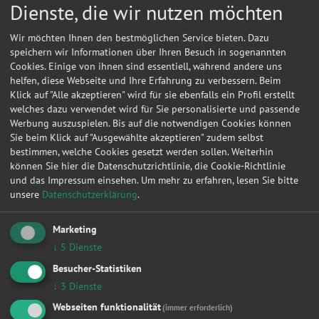
Dienste, die wir nutzen möchten
Wir möchten Ihnen den bestmöglichen Service bieten. Dazu
speichern wir Informationen über Ihren Besuch in sogenannten
Cookies. Einige von ihnen sind essentiell, während andere uns
helfen, diese Webseite und Ihre Erfahrung zu verbessern. Beim
Klick auf "Alle akzeptieren" wird für sie ebenfalls ein Profil erstellt
welches dazu verwendet wird für Sie personalisierte und passende
Werbung auszuspielen. Bis auf die notwendigen Cookies können
Sie beim Klick auf "Ausgewählte akzeptieren" zudem selbst
bestimmen, welche Cookies gesetzt werden sollen. Weiterhin
können Sie hier die Datenschutzrichtlinie, die Cookie-Richtlinie
und das Impressum einsehen.
Um mehr zu erfahren, lesen Sie bitte
unsere
Datenschutzerklärung
.
Marketing
Kontakt
↓
5
Dienste
ASM Autoservice Meerane GmbH
Besucher-Statistiken
↓
3
Dienste
Rudolf-Breitscheid-Str. 26
08393
Meerane
Webseiten funktionalität
(immer erforderlich)