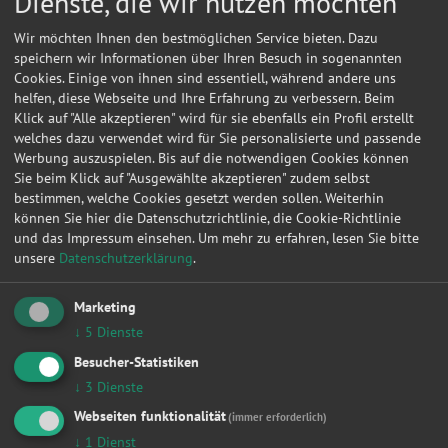
Dienste, die wir nutzen möchten
Wir möchten Ihnen den bestmöglichen Service bieten. Dazu
speichern wir Informationen über Ihren Besuch in sogenannten
Cookies. Einige von ihnen sind essentiell, während andere uns
helfen, diese Webseite und Ihre Erfahrung zu verbessern. Beim
Klick auf "Alle akzeptieren" wird für sie ebenfalls ein Profil erstellt
welches dazu verwendet wird für Sie personalisierte und passende
Werbung auszuspielen. Bis auf die notwendigen Cookies können
Sie beim Klick auf "Ausgewählte akzeptieren" zudem selbst
bestimmen, welche Cookies gesetzt werden sollen. Weiterhin
können Sie hier die Datenschutzrichtlinie, die Cookie-Richtlinie
und das Impressum einsehen.
Um mehr zu erfahren, lesen Sie bitte
unsere
Datenschutzerklärung
.
Kontakt
Marketing
↓
5
Dienste
Veit, Müller
Besucher-Statistiken
Hauptstr. 119
↓
3
Dienste
08428
Langenbernsdorf
Webseiten funktionalität
(immer erforderlich)
↓
1
Dienst