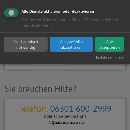
Meine
Autowerkstatt
auf Autoreparaturen.de aktivieren und
Kundenanfragen erhalten?
Alle Dienste aktivieren oder deaktivieren
▶
Werkstatt aktivieren
Mit diesem Schalter können Sie alle Dienste aktivieren
oder deaktivieren.
Sie möchten auf
Autoreparaturen.de
an diese
KFZ-Werkstatt
eine kostenlose und unverbindliche Reparaturanfrage
Nur technisch
Ausgewählte
Alle
stellen?
notwendig
akzeptieren
akzeptieren
Realisiert mit Klaro!
Zurück
Werkstattanfrage stellen
Sie brauchen Hilfe?
Telefon:
06301 600-2999
oder schreiben Sie uns