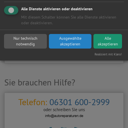
Kundenanfragen erhalten?
Alle Dienste aktivieren oder deaktivieren
▶
Werkstatt aktivieren
Mit diesem Schalter können Sie alle Dienste aktivieren
oder deaktivieren.
Sie möchten auf
Autoreparaturen.de
an diese
KFZ-Werkstatt
eine kostenlose und unverbindliche Reparaturanfrage
Nur technisch
Ausgewählte
Alle
stellen?
notwendig
akzeptieren
akzeptieren
Zurück
Werkstattanfrage stellen
Realisiert mit Klaro!
Sie brauchen Hilfe?
Telefon:
06301 600-2999
oder schreiben Sie uns