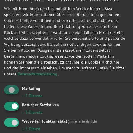
Wir möchten Ihnen den bestmöglichen Service bieten. Dazu
speichern wir Informationen über Ihren Besuch in sogenannten
Cookies. Einige von ihnen sind essentiell, während andere uns
helfen, diese Webseite und Ihre Erfahrung zu verbessern. Beim
Klick auf "Alle akzeptieren" wird für sie ebenfalls ein Profil erstellt
welches dazu verwendet wird für Sie personalisierte und passende
Werbung auszuspielen. Bis auf die notwendigen Cookies können
Sie beim Klick auf "Ausgewählte akzeptieren" zudem selbst
bestimmen, welche Cookies gesetzt werden sollen. Weiterhin
können Sie hier die Datenschutzrichtlinie, die Cookie-Richtlinie
und das Impressum einsehen.
Um mehr zu erfahren, lesen Sie bitte
unsere
Datenschutzerklärung
.
Kontakt
Marketing
Uwe, Zill
↓
5
Dienste
Besucher-Statistiken
Thonhausener Str. 29A
↓
3
Dienste
08451
Crimmitschau
Webseiten funktionalität
(immer erforderlich)
↓
1
Dienst
Meine
Autowerkstatt
auf Autoreparaturen.de aktivieren und