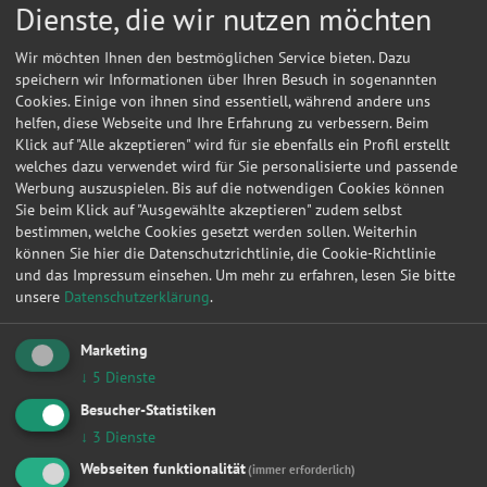
Dienste, die wir nutzen möchten
Wir möchten Ihnen den bestmöglichen Service bieten. Dazu
speichern wir Informationen über Ihren Besuch in sogenannten
Cookies. Einige von ihnen sind essentiell, während andere uns
helfen, diese Webseite und Ihre Erfahrung zu verbessern. Beim
Klick auf "Alle akzeptieren" wird für sie ebenfalls ein Profil erstellt
welches dazu verwendet wird für Sie personalisierte und passende
Werbung auszuspielen. Bis auf die notwendigen Cookies können
Sie beim Klick auf "Ausgewählte akzeptieren" zudem selbst
bestimmen, welche Cookies gesetzt werden sollen. Weiterhin
können Sie hier die Datenschutzrichtlinie, die Cookie-Richtlinie
und das Impressum einsehen.
Um mehr zu erfahren, lesen Sie bitte
unsere
Datenschutzerklärung
.
Marketing
Kontakt
↓
5
Dienste
Auto-Schaarschmidt
Besucher-Statistiken
↓
3
Dienste
Erfenschlager Str. 66
09125
Chemnitz
Webseiten funktionalität
(immer erforderlich)