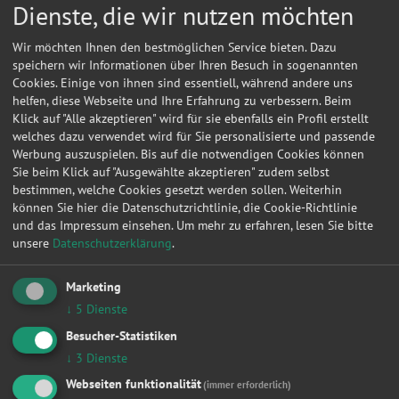
Dienste, die wir nutzen möchten
Wir möchten Ihnen den bestmöglichen Service bieten. Dazu
speichern wir Informationen über Ihren Besuch in sogenannten
Cookies. Einige von ihnen sind essentiell, während andere uns
helfen, diese Webseite und Ihre Erfahrung zu verbessern. Beim
Klick auf "Alle akzeptieren" wird für sie ebenfalls ein Profil erstellt
welches dazu verwendet wird für Sie personalisierte und passende
Werbung auszuspielen. Bis auf die notwendigen Cookies können
Sie beim Klick auf "Ausgewählte akzeptieren" zudem selbst
bestimmen, welche Cookies gesetzt werden sollen. Weiterhin
können Sie hier die Datenschutzrichtlinie, die Cookie-Richtlinie
und das Impressum einsehen.
Um mehr zu erfahren, lesen Sie bitte
unsere
Datenschutzerklärung
.
Marketing
Kontakt
↓
5
Dienste
Auto Zentrale Mittelsachsen GmbH
Besucher-Statistiken
↓
3
Dienste
Peniger Str. 1
09217
Burgstädt
Webseiten funktionalität
(immer erforderlich)