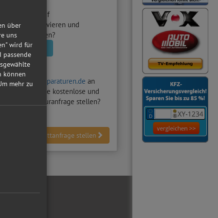
utowerkstatt
auf
raturen.de aktivieren und
en über
nfragen erhalten?
re uns
en" wird für
statt aktivieren
nd passende
usgewählte
in können
hten auf
Autoreparaturen.de
an
Um mehr zu
Z-Werkstatt
eine kostenlose und
dliche Reparaturanfrage stellen?
Werkstattanfrage stellen
ial Media
ebook
tube
reiber