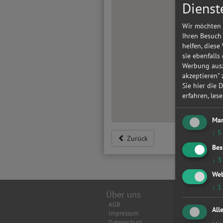
Dienst
Wir möchten 
Ihren Besuch
helfen, diese
sie ebenfalls
Werbung ausz
akzeptieren"
Sie hier die 
erfahren, les
Mar
↓
5
Zurück
Bes
↓
3
Web
↓
1
Über uns
Top Wer
AGB
Achsverm
All
Impressum
Anhänger
Datenschutz
Anlasser