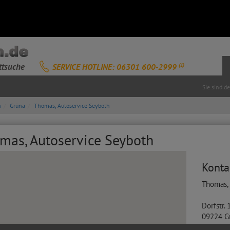
ttsuche
SERVICE HOTLINE: 06301 600-2999
(1)
Sie sind d
n
Grüna
Thomas, Autoservice Seyboth
mas, Autoservice Seyboth
Konta
Thomas,
Dorfstr.
09224
G