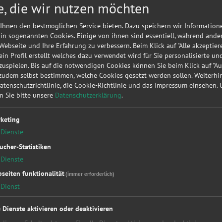
e, die wir nutzen möchten
Meine
A
Autorepa
Ihnen den bestmöglichen Service bieten. Dazu speichern wir Information
Kundena
 in sogenannten Cookies. Einige von ihnen sind essentiell, während ande
 Webseite und Ihre Erfahrung zu verbessern. Beim Klick auf "Alle akzeptier
▶
Werk
 ein Profil erstellt welches dazu verwendet wird für Sie personalisierte u
uspielen. Bis auf die notwendigen Cookies können Sie beim Klick auf "A
 zudem selbst bestimmen, welche Cookies gesetzt werden sollen. Weiterh
Sie möc
Datenschutzrichtlinie, die Cookie-Richtlinie und das Impressum einsehen.
diese
KF
en Sie bitte unsere
Datenschutzerklärung
.
unverbin
keting
Dienste
ucher-Statistiken
Dienste
seiten funktionalität
(immer erforderlich)
Dienst
kstattleistungen
Top Hersteller
Soc
essung
Alfa Romeo
Fac
e Dienste aktivieren oder deaktivieren
kupplung
Audi
You
Bet
BMW