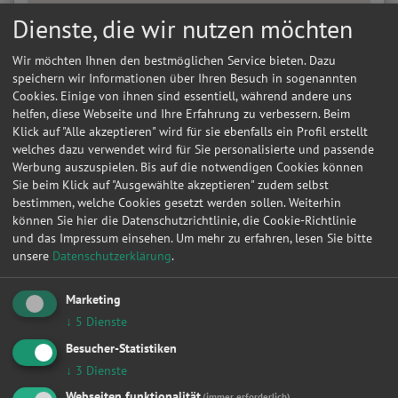
Dienste, die wir nutzen möchten
Wir möchten Ihnen den bestmöglichen Service bieten. Dazu
speichern wir Informationen über Ihren Besuch in sogenannten
Cookies. Einige von ihnen sind essentiell, während andere uns
helfen, diese Webseite und Ihre Erfahrung zu verbessern. Beim
Klick auf "Alle akzeptieren" wird für sie ebenfalls ein Profil erstellt
welches dazu verwendet wird für Sie personalisierte und passende
Werbung auszuspielen. Bis auf die notwendigen Cookies können
Sie beim Klick auf "Ausgewählte akzeptieren" zudem selbst
bestimmen, welche Cookies gesetzt werden sollen. Weiterhin
können Sie hier die Datenschutzrichtlinie, die Cookie-Richtlinie
und das Impressum einsehen.
Um mehr zu erfahren, lesen Sie bitte
unsere
Datenschutzerklärung
.
Marketing
Kontakt
↓
5
Dienste
Besucher-Statistiken
Bosch Car Service Leukert Inh. Anett Leukert
↓
3
Dienste
Mittweidaer Str. 47
Webseiten funktionalität
(immer erforderlich)