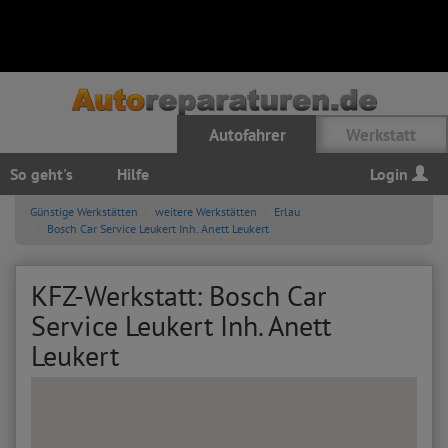
Autofahrer
Werkstatt
So geht's
Hilfe
Login
Günstige Werkstätten
weitere Werkstätten
Erlau
Bosch Car Service Leukert Inh. Anett Leukert
KFZ-Werkstatt: Bosch Car
Service Leukert Inh. Anett
Leukert