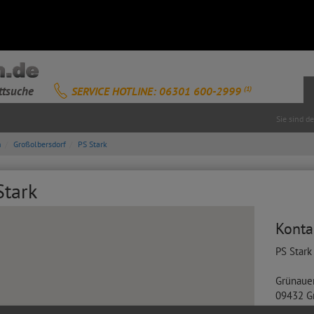
ttsuche
SERVICE HOTLINE: 06301 600-2999
(1)
Sie sind d
n
Großolbersdorf
PS Stark
Stark
Konta
PS Stark
Grünauer
09432
G