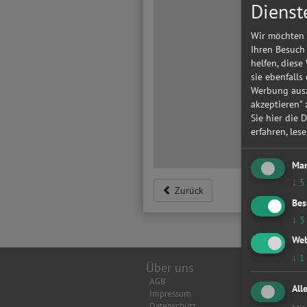
Dienst
Wir möchten 
Ihren Besuch
helfen, diese
sie ebenfalls
Werbung ausz
akzeptieren"
Sie hier die 
erfahren, les
Mar
↓
5
Zurück
Bes
↓
3
Web
↓
1
Über uns
Top Wer
AGB
Achsverm
All
Impressum
Anhänger
Datenschutz
Anlasser