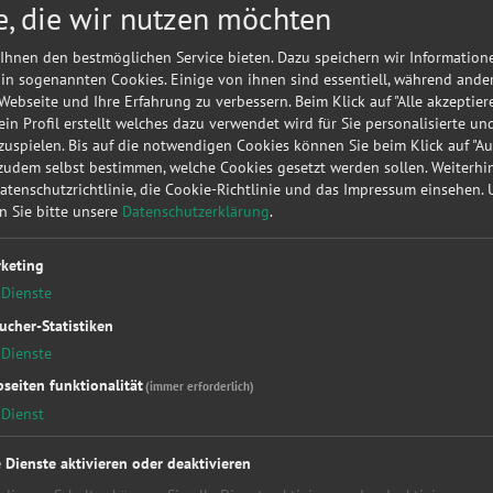
e, die wir nutzen möchten
Meine
A
Autorepa
Ihnen den bestmöglichen Service bieten. Dazu speichern wir Information
Kundena
 in sogenannten Cookies. Einige von ihnen sind essentiell, während ande
 Webseite und Ihre Erfahrung zu verbessern. Beim Klick auf "Alle akzeptier
▶
Werk
 ein Profil erstellt welches dazu verwendet wird für Sie personalisierte u
uspielen. Bis auf die notwendigen Cookies können Sie beim Klick auf "A
 zudem selbst bestimmen, welche Cookies gesetzt werden sollen. Weiterh
Sie möc
Datenschutzrichtlinie, die Cookie-Richtlinie und das Impressum einsehen.
diese
KF
en Sie bitte unsere
Datenschutzerklärung
.
unverbin
keting
Dienste
ucher-Statistiken
Dienste
seiten funktionalität
(immer erforderlich)
Dienst
kstattleistungen
Top Hersteller
Soc
essung
Alfa Romeo
Fac
e Dienste aktivieren oder deaktivieren
kupplung
Audi
You
Bet
BMW