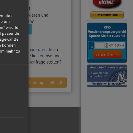
utowerkstatt
auf
raturen.de aktivieren und
en über
nfragen erhalten?
re uns
en" wird für
statt aktivieren
nd passende
usgewählte
in können
hten auf
Autoreparaturen.de
an
Um mehr zu
Z-Werkstatt
eine kostenlose und
dliche Reparaturanfrage stellen?
Werkstattanfrage stellen
ial Media
ebook
tube
reiber