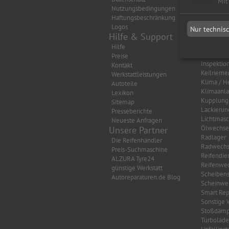
Mit
Nutzungsbedingungen
Auspuff
Haftungsbeschränkung
Autobatte
Logos
Bremsen
Nur technis
Hilfe & Support
Getriebe
HU/AU Be
Hilfe
HU/AU Di
Preise
Inspektio
Kontakt
Keilrieme
Werkstattleistungen
Klima / H
Autoteile
Klimaanl
Lexikon
Kupplung
Sitemap
Lackierun
Presseberichte
Lichtmasc
Neueste Anfragen
Ölwechse
Unsere Partner
Radlager
Die Reifenhändler
Radwechs
Preis-Suchmaschine
Reifendie
ALZURA Tyre24
Reifenwec
günstige Werkstatt
Scheibens
Autoreparaturen.de Blog
Scheinwer
Smart Rep
Sonstige 
Stoßdämp
Turbolade