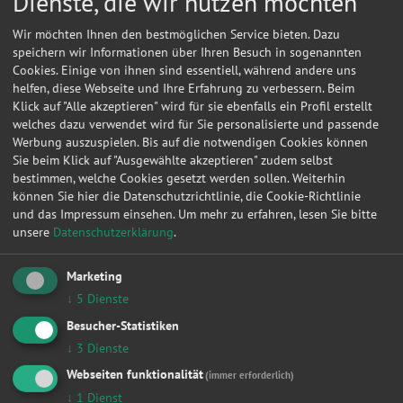
Dienste, die wir nutzen möchten
Wir möchten Ihnen den bestmöglichen Service bieten. Dazu
speichern wir Informationen über Ihren Besuch in sogenannten
Cookies. Einige von ihnen sind essentiell, während andere uns
helfen, diese Webseite und Ihre Erfahrung zu verbessern. Beim
Klick auf "Alle akzeptieren" wird für sie ebenfalls ein Profil erstellt
welches dazu verwendet wird für Sie personalisierte und passende
Werbung auszuspielen. Bis auf die notwendigen Cookies können
Sie beim Klick auf "Ausgewählte akzeptieren" zudem selbst
bestimmen, welche Cookies gesetzt werden sollen. Weiterhin
können Sie hier die Datenschutzrichtlinie, die Cookie-Richtlinie
und das Impressum einsehen.
Um mehr zu erfahren, lesen Sie bitte
unsere
Datenschutzerklärung
.
Kontakt
Marketing
↓
5
Dienste
Werner, Schubert
Besucher-Statistiken
Meißner Str. 51
↓
3
Dienste
09629
Burkersdorf, Mulde
Webseiten funktionalität
(immer erforderlich)
↓
1
Dienst