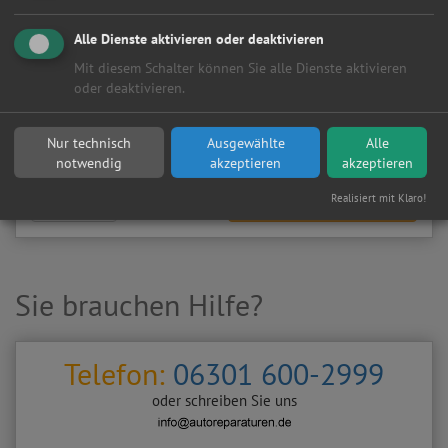
Meine
Autowerkstatt
auf Autoreparaturen.de aktivieren und
Kundenanfragen erhalten?
Alle Dienste aktivieren oder deaktivieren
▶
Werkstatt aktivieren
Mit diesem Schalter können Sie alle Dienste aktivieren
oder deaktivieren.
Sie möchten auf
Autoreparaturen.de
an diese
KFZ-Werkstatt
eine kostenlose und unverbindliche Reparaturanfrage
Nur technisch
Ausgewählte
Alle
stellen?
notwendig
akzeptieren
akzeptieren
Realisiert mit Klaro!
Zurück
Werkstattanfrage stellen
Sie brauchen Hilfe?
Telefon:
06301 600-2999
oder schreiben Sie uns