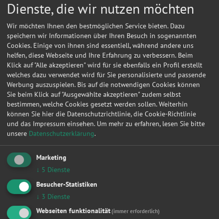
Dienste, die wir nutzen möchten
Wir möchten Ihnen den bestmöglichen Service bieten. Dazu
speichern wir Informationen über Ihren Besuch in sogenannten
Cookies. Einige von ihnen sind essentiell, während andere uns
helfen, diese Webseite und Ihre Erfahrung zu verbessern. Beim
Klick auf "Alle akzeptieren" wird für sie ebenfalls ein Profil erstellt
welches dazu verwendet wird für Sie personalisierte und passende
Werbung auszuspielen. Bis auf die notwendigen Cookies können
Sie beim Klick auf "Ausgewählte akzeptieren" zudem selbst
bestimmen, welche Cookies gesetzt werden sollen. Weiterhin
können Sie hier die Datenschutzrichtlinie, die Cookie-Richtlinie
und das Impressum einsehen.
Um mehr zu erfahren, lesen Sie bitte
unsere
Datenschutzerklärung
.
Marketing
Kontakt
↓
5
Dienste
Auto Zentrale Mittelsachsen GmbH
Besucher-Statistiken
↓
3
Dienste
Ahornstr. 2
09661
Hainichen
Webseiten funktionalität
(immer erforderlich)