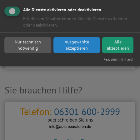
Kundenanfragen erhalten?
Alle Dienste aktivieren oder deaktivieren
▶
Werkstatt aktivieren
Mit diesem Schalter können Sie alle Dienste aktivieren
oder deaktivieren.
Sie möchten auf
Autoreparaturen.de
an diese
KFZ-Werkstatt
eine kostenlose und unverbindliche Reparaturanfrage
Nur technisch
Ausgewählte
Alle
stellen?
notwendig
akzeptieren
akzeptieren
Zurück
Werkstattanfrage stellen
Realisiert mit Klaro!
Sie brauchen Hilfe?
Telefon:
06301 600-2999
oder schreiben Sie uns