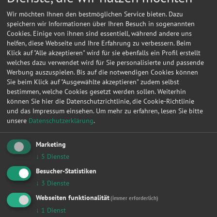
Wir möchten Ihnen den bestmöglichen Service bieten. Dazu
speichern wir Informationen über Ihren Besuch in sogenannten
Cookies. Einige von ihnen sind essentiell, während andere uns
helfen, diese Webseite und Ihre Erfahrung zu verbessern. Beim
Klick auf "Alle akzeptieren" wird für sie ebenfalls ein Profil erstellt
welches dazu verwendet wird für Sie personalisierte und passende
Werbung auszuspielen. Bis auf die notwendigen Cookies können
Sie beim Klick auf "Ausgewählte akzeptieren" zudem selbst
bestimmen, welche Cookies gesetzt werden sollen. Weiterhin
können Sie hier die Datenschutzrichtlinie, die Cookie-Richtlinie
und das Impressum einsehen.
Um mehr zu erfahren, lesen Sie bitte
unsere
Datenschutzerklärung
.
Kontakt
Marketing
Berthold, Pamp
↓
5
Dienste
Besucher-Statistiken
Alt-Moabit 53
↓
3
Dienste
10555
Berlin
Webseiten funktionalität
(immer erforderlich)
↓
1
Dienst
Meine
Autowerkstatt
auf Autoreparaturen.de aktivieren und