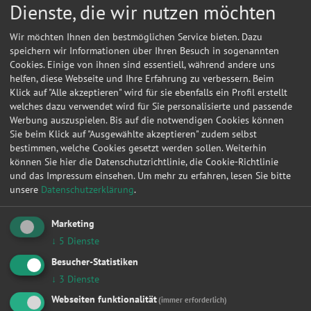
Dienste, die wir nutzen möchten
Wir möchten Ihnen den bestmöglichen Service bieten. Dazu
speichern wir Informationen über Ihren Besuch in sogenannten
Cookies. Einige von ihnen sind essentiell, während andere uns
helfen, diese Webseite und Ihre Erfahrung zu verbessern. Beim
Klick auf "Alle akzeptieren" wird für sie ebenfalls ein Profil erstellt
welches dazu verwendet wird für Sie personalisierte und passende
Werbung auszuspielen. Bis auf die notwendigen Cookies können
Sie beim Klick auf "Ausgewählte akzeptieren" zudem selbst
bestimmen, welche Cookies gesetzt werden sollen. Weiterhin
können Sie hier die Datenschutzrichtlinie, die Cookie-Richtlinie
und das Impressum einsehen.
Um mehr zu erfahren, lesen Sie bitte
unsere
Datenschutzerklärung
.
Marketing
Kontakt
↓
5
Dienste
Auto-Elektrik G.Holtz
Besucher-Statistiken
↓
3
Dienste
Dovestr. 7
10587
Berlin
Webseiten funktionalität
(immer erforderlich)