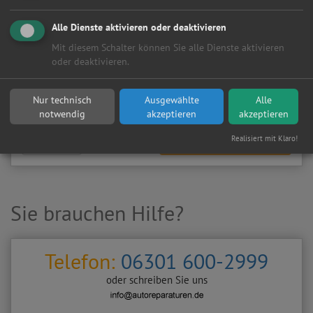
Meine
Autowerkstatt
auf Autoreparaturen.de aktivieren und
Kundenanfragen erhalten?
Alle Dienste aktivieren oder deaktivieren
▶
Werkstatt aktivieren
Mit diesem Schalter können Sie alle Dienste aktivieren
oder deaktivieren.
Sie möchten auf
Autoreparaturen.de
an diese
KFZ-Werkstatt
eine kostenlose und unverbindliche Reparaturanfrage
Nur technisch
Ausgewählte
Alle
stellen?
notwendig
akzeptieren
akzeptieren
Realisiert mit Klaro!
Zurück
Werkstattanfrage stellen
Sie brauchen Hilfe?
Telefon:
06301 600-2999
oder schreiben Sie uns