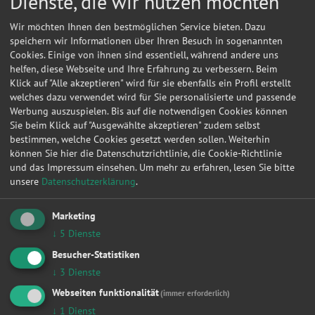
Dienste, die wir nutzen möchten
Wir möchten Ihnen den bestmöglichen Service bieten. Dazu
speichern wir Informationen über Ihren Besuch in sogenannten
Cookies. Einige von ihnen sind essentiell, während andere uns
helfen, diese Webseite und Ihre Erfahrung zu verbessern. Beim
Klick auf "Alle akzeptieren" wird für sie ebenfalls ein Profil erstellt
welches dazu verwendet wird für Sie personalisierte und passende
Werbung auszuspielen. Bis auf die notwendigen Cookies können
Sie beim Klick auf "Ausgewählte akzeptieren" zudem selbst
bestimmen, welche Cookies gesetzt werden sollen. Weiterhin
können Sie hier die Datenschutzrichtlinie, die Cookie-Richtlinie
und das Impressum einsehen.
Um mehr zu erfahren, lesen Sie bitte
unsere
Datenschutzerklärung
.
Kontakt
Marketing
↓
5
Dienste
Stefan, Kabus
Besucher-Statistiken
Max-Dohrn-Str. 5a
↓
3
Dienste
10589
Berlin-Charlottenburg
Webseiten funktionalität
(immer erforderlich)
↓
1
Dienst