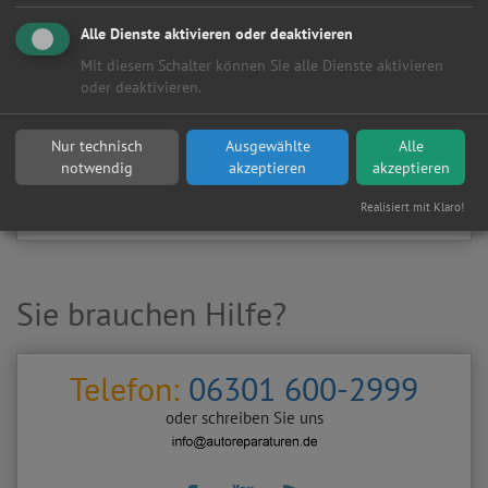
Kundenanfragen erhalten?
Alle Dienste aktivieren oder deaktivieren
▶
Werkstatt aktivieren
Mit diesem Schalter können Sie alle Dienste aktivieren
oder deaktivieren.
Sie möchten auf
Autoreparaturen.de
an diese
KFZ-Werkstatt
eine kostenlose und unverbindliche Reparaturanfrage
Nur technisch
Ausgewählte
Alle
stellen?
notwendig
akzeptieren
akzeptieren
Zurück
Werkstattanfrage stellen
Realisiert mit Klaro!
Sie brauchen Hilfe?
Telefon:
06301 600-2999
oder schreiben Sie uns