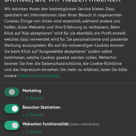
Wir möchten Ihnen den bestmöglichen Service bieten. Dazu
speichern wir Informationen über Ihren Besuch in sogenannten
Cookies. Einige von ihnen sind essentiell, während andere uns
helfen, diese Webseite und Ihre Erfahrung zu verbessern. Beim
Klick auf "Alle akzeptieren" wird für sie ebenfalls ein Profil erstellt
welches dazu verwendet wird für Sie personalisierte und passende
Werbung auszuspielen. Bis auf die notwendigen Cookies können
Sie beim Klick auf "Ausgewählte akzeptieren" zudem selbst
bestimmen, welche Cookies gesetzt werden sollen. Weiterhin
können Sie hier die Datenschutzrichtlinie, die Cookie-Richtlinie
und das Impressum einsehen.
Um mehr zu erfahren, lesen Sie bitte
unsere
Datenschutzerklärung
.
Kontakt
Marketing
Carfix GmbH
↓
5
Dienste
Besucher-Statistiken
Darwinstr. 1-5
↓
3
Dienste
10589
Berlin
Webseiten funktionalität
(immer erforderlich)
↓
1
Dienst
Meine
Autowerkstatt
auf Autoreparaturen.de aktivieren und