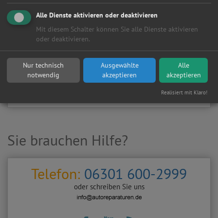
Kundenanfragen erhalten?
Alle Dienste aktivieren oder deaktivieren
▶
Werkstatt aktivieren
Mit diesem Schalter können Sie alle Dienste aktivieren
oder deaktivieren.
Sie möchten auf
Autoreparaturen.de
an diese
KFZ-Werkstatt
eine kostenlose und unverbindliche Reparaturanfrage
Nur technisch
Ausgewählte
Alle
stellen?
notwendig
akzeptieren
akzeptieren
Zurück
Werkstattanfrage stellen
Realisiert mit Klaro!
Sie brauchen Hilfe?
Telefon:
06301 600-2999
oder schreiben Sie uns