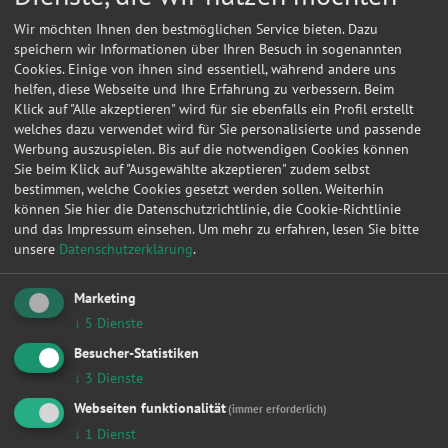
Wir möchten Ihnen den bestmöglichen Service bieten. Dazu
speichern wir Informationen über Ihren Besuch in sogenannten
Cookies. Einige von ihnen sind essentiell, während andere uns
helfen, diese Webseite und Ihre Erfahrung zu verbessern. Beim
Klick auf "Alle akzeptieren" wird für sie ebenfalls ein Profil erstellt
welches dazu verwendet wird für Sie personalisierte und passende
Werbung auszuspielen. Bis auf die notwendigen Cookies können
Sie beim Klick auf "Ausgewählte akzeptieren" zudem selbst
bestimmen, welche Cookies gesetzt werden sollen. Weiterhin
können Sie hier die Datenschutzrichtlinie, die Cookie-Richtlinie
und das Impressum einsehen.
Um mehr zu erfahren, lesen Sie bitte
unsere
Datenschutzerklärung
.
Kontakt
Marketing
Ergün, Erciyaz
↓
5
Dienste
Besucher-Statistiken
Obentrautstr. 21
↓
3
Dienste
10963
Berlin
Webseiten funktionalität
(immer erforderlich)
↓
1
Dienst
Meine
Autowerkstatt
auf Autoreparaturen.de aktivieren und